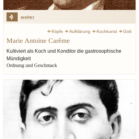
weiter
Köpfe
Aufklärung
Kochkunst
Gott
Marie Antoine Carême
Alexandre Dumas
Geschmack
Enzyklopädie
Ästhetik
Europa
Escoffier Auguste
Balzac Honoré de
Kultiviert als Koch und Konditor die gastrosophische
Mündigkeit
Kant Immanuel
Varenne françois-pierre de la
Ordnung und Geschmack