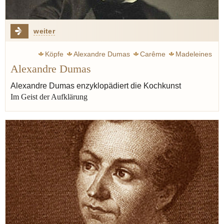
weiter
Köpfe
Alexandre Dumas
Carême
Madeleines
Alexandre Dumas
Proust Marcel
Koch
Schriftsteller
Kunst
Combray
Zeit
Literatur
Aufklärung
Varenne françois-pierre de la
Alexandre Dumas enzyklopädiert die Kochkunst
Im Geist der Aufklärung
Appert Nicolas