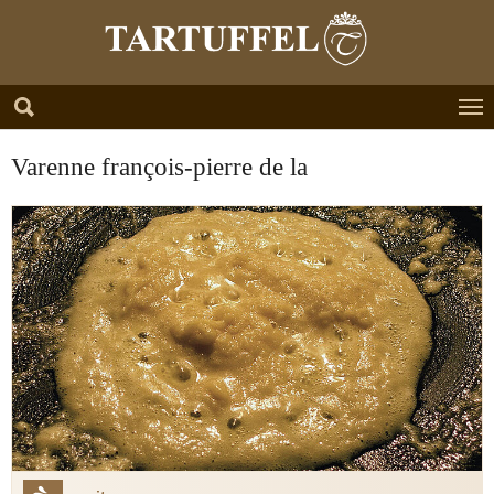
Zum Hauptinhalt springen
Skip to page footer
Varenne françois-pierre de la