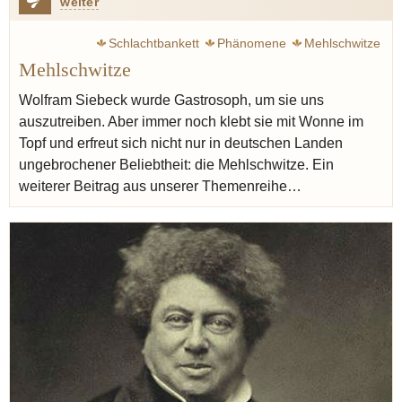
weiter
Schlachtbankett
Phänomene
Mehlschwitze
Mehlschwitze
Siebeck Wolfram
Steckrübe
Graupen
Eintopf
Butter
Erdbeere
Point Fernand
Bocuse Paul
Wolfram Siebeck wurde Gastrosoph, um sie uns
auszutreiben. Aber immer noch klebt sie mit Wonne im
Varenne françois-pierre de la
Spargel
Drittes Reich
Topf und erfreut sich nicht nur in deutschen Landen
ungebrochener Beliebtheit: die Mehlschwitze. Ein
weiterer Beitrag aus unserer Themenreihe…