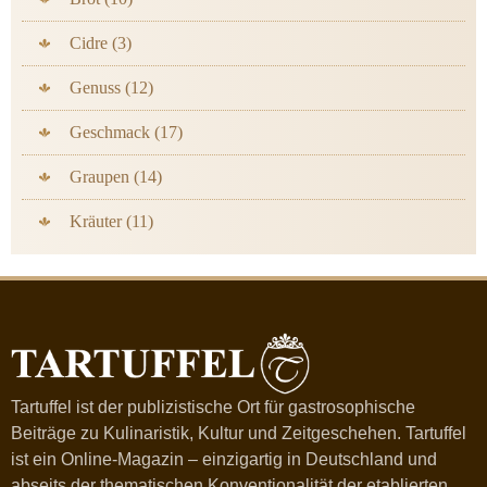
Cidre (3)
Genuss (12)
Geschmack (17)
Graupen (14)
Kräuter (11)
Tartuffel ist der publizistische Ort für gastrosophische
Beiträge zu Kulinaristik, Kultur und Zeitgeschehen. Tartuffel
ist ein Online-Magazin – einzigartig in Deutschland und
abseits der thematischen Konventionalität der etablierten