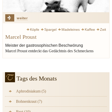
weiter
Köpfe
Spargel
Madeleines
Kaffee
Zeit
Marcel Proust
Erinnerung
Roman
Once
Alexandre Dumas
Varenne françois-pierre de la
Meister der gastrosophischen Beschwörung
Marcel Proust entdeckt das Gedächtnis des Schmeckens
Tags des Monats
Aphrodisiakum (5)
Bohnenkraut (7)
Brot (10)