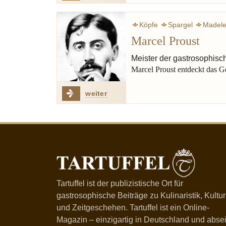
Köpfe
Spargel
Madele
Marcel Proust
Meister der gastrosophis
Marcel Proust entdeckt das 
weiter
Tartuffel ist der publizistische Ort für
gastrosophische Beiträge zu Kulinaristik, Kultur
und Zeitgeschehen. Tartuffel ist ein Online-
Magazin – einzigartig in Deutschland und absei