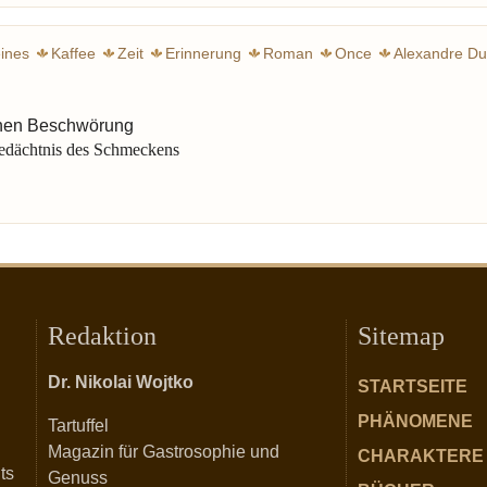
ines
Kaffee
Zeit
Erinnerung
Roman
Once
Alexandre D
Varenne françois-pierre 
chen Beschwörung
Gedächtnis des Schmeckens
Redaktion
Sitemap
Dr. Nikolai Wojtko
STARTSEITE
PHÄNOMENE
Tartuffel
Magazin für Gastrosophie und
CHARAKTERE
ts
Genuss