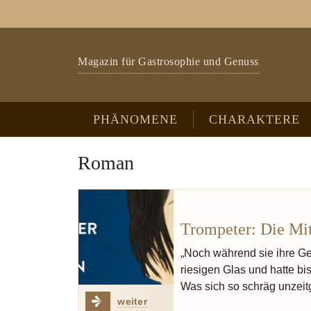
Zum Hauptinhalt springen
Skip to page footer
Magazin für Gastrosophie und Genuss
PHÄNOMENE
CHARAKTERE
Roman
Trompeter: Die Mit
„Noch während sie ihre Ge
riesigen Glas und hatte b
Was sich so schräg unzeitg
weiter