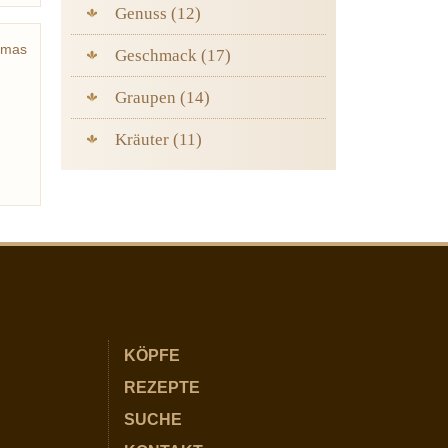
Genuss (12)
umas
Geschmack (17)
de la
Graupen (14)
Kräuter (11)
KÖPFE
REZEPTE
SUCHE