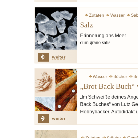
Zutaten
Wasser
Sal
Salz
Erinnerung ans Meer
cum grano salis
weiter
Wasser
Bücher
Br
„Brot Back Buch“ 
„Im Schweiße deines Anges
Back Buches“ von Lutz Geiß
Hobbybäcker, Autodidakt 
weiter
Zutaten
Kräuter
Gem