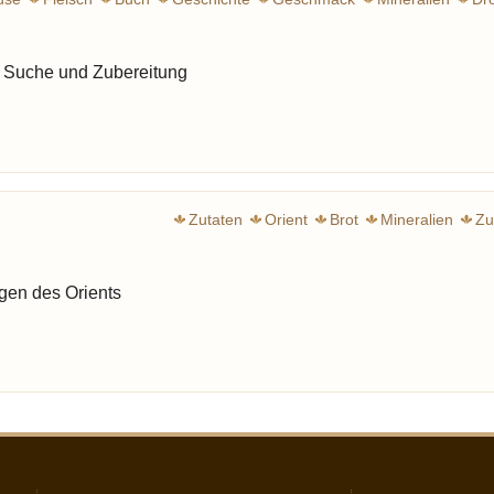
Bild
Wort
Sprache
Papst
Dumaine, Jean-Marie
Heilm
i Suche und Zubereitung
Zutaten
Orient
Brot
Mineralien
Zu
ngen des Orients