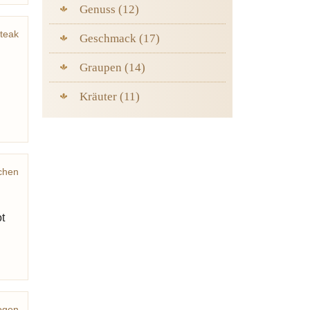
Genuss (12)
teak
Geschmack (17)
Ei
Graupen (14)
Kräuter (11)
chen
t
ogen