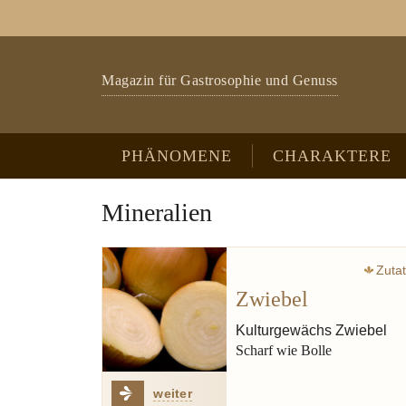
Zum Hauptinhalt springen
Skip to page footer
Magazin für Gastrosophie und Genuss
PHÄNOMENE
CHARAKTERE
Mineralien
Zuta
Zwiebel
Kulturgewächs Zwiebel
Scharf wie Bolle
weiter