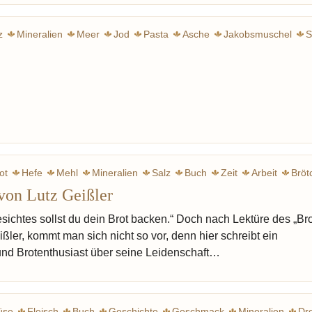
z
Mineralien
Meer
Jod
Pasta
Asche
Jakobsmuschel
S
ot
Hefe
Mehl
Mineralien
Salz
Buch
Zeit
Arbeit
Bröt
von Lutz Geißler
ichtes sollst du dein Brot backen.“ Doch nach Lektüre des „Bro
ler, kommt man sich nicht so vor, denn hier schreibt ein
und Brotenthusiast über seine Leidenschaft…
üse
Fleisch
Buch
Geschichte
Geschmack
Mineralien
Dr