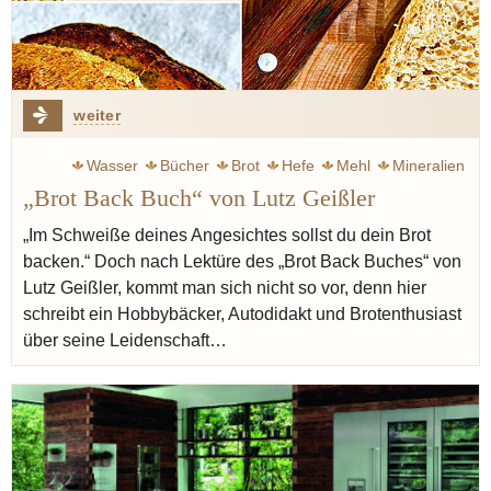
weiter
Wasser
Bücher
Brot
Hefe
Mehl
Mineralien
„Brot Back Buch“ von Lutz Geißler
Salz
Buch
Zeit
Arbeit
Brötchen
„Im Schweiße deines Angesichtes sollst du dein Brot
backen.“ Doch nach Lektüre des „Brot Back Buches“ von
Lutz Geißler, kommt man sich nicht so vor, denn hier
schreibt ein Hobbybäcker, Autodidakt und Brotenthusiast
über seine Leidenschaft…