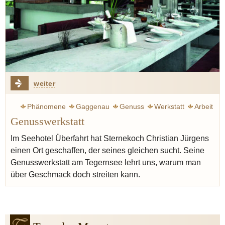
weiter
Phänomene
Gaggenau
Genuss
Werkstatt
Arbeit
Genusswerkstatt
Vilgis thomas
Geschmack
Jürgens Christian
Hotel
Im Seehotel Überfahrt hat Sternekoch Christian Jürgens
einen Ort geschaffen, der seines gleichen sucht. Seine
Genusswerkstatt am Tegernsee lehrt uns, warum man
über Geschmack doch streiten kann.