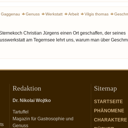
Gaggenau
Genuss
Werkstatt
Arbeit
Vilgis thomas
Gesch
Jürgens Christian
Sternekoch Christian Jürgens einen Ort geschaffen, der seines
nusswerkstatt am Tegernsee lehrt uns, warum man über Gesch
Redaktion
Sitemap
Dr. Nikolai Wojtko
STARTSEITE
PHÄNOMENE
Tartuffel
Magazin für Gastrosophie und
CHARAKTERE
ts
Genuss