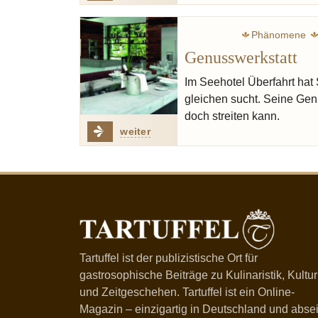
Phänomene
Genusswerkstatt
Im Seehotel Überfahrt hat 
gleichen sucht. Seine Ge
doch streiten kann.
weiter
Tartuffel ist der publizistische Ort für
gastrosophische Beiträge zu Kulinaristik, Kultur
und Zeitgeschehen. Tartuffel ist ein Online-
Magazin – einzigartig in Deutschland und absei