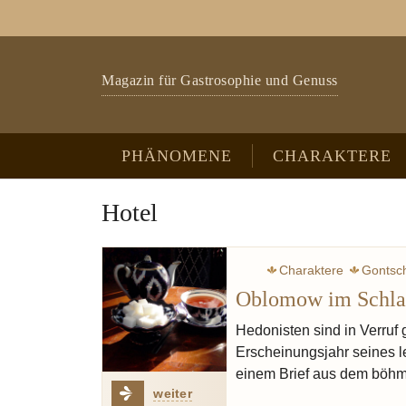
Zum Hauptinhalt springen
Skip to page footer
Magazin für Gastrosophie und Genuss
PHÄNOMENE
CHARAKTERE
Hotel
Charaktere
Gontsc
Oblomow im Schla
Hedonisten sind in Verruf
Erscheinungsjahr seines 
einem Brief aus dem böhm
weiter