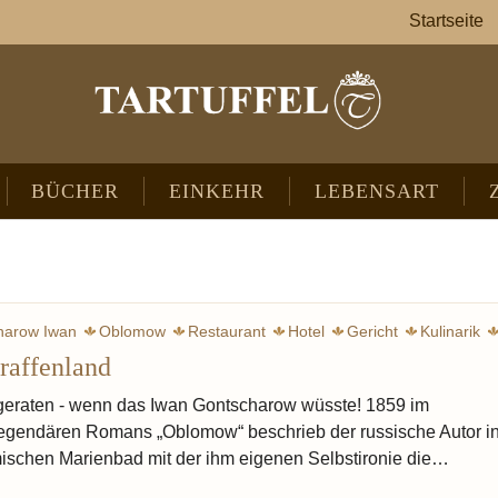
Startseite
BÜCHER
EINKEHR
LEBENSART
harow Iwan
Oblomow
Restaurant
Hotel
Gericht
Kulinarik
raffenland
Brötchen
Kaffee
Austern
Lachs
Madeira
Champa
 geraten - wenn das Iwan Gontscharow wüsste! 1859 im
legendären Romans „Oblomow“ beschrieb der russische Autor i
ischen Marienbad mit der ihm eigenen Selbstironie die…