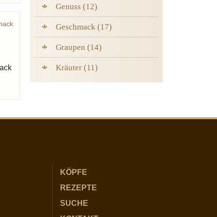
Genuss (12)
mack
Geschmack (17)
Hotel
Graupen (14)
Kräuter (11)
mack
KÖPFE
REZEPTE
SUCHE