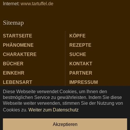
Internet:
www.tartuffel.de
Sitemap
STARTSEITE
KÖPFE
PHÄNOMENE
REZEPTE
CHARAKTERE
SUCHE
BÜCHER
KONTAKT
EINKEHR
PARTNER
LEBENSART
IMPRESSUM
Diese Webseite verwendet Cookies, um Ihnen den
ZUTATEN
DATENSCHUTZ
bestmöglichen Service zu gewährleisten. Indem Sie diese
Webseite weiter verwenden, stimmen Sie der Nutzung von
Cookies zu.
Weiter zum Datenschutz
TARTUFFEL © Copyright 2025 ★ Magazin für Gastrosophie
Akzeptieren
und Genuss