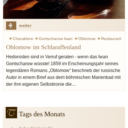
weiter
Charaktere
Gontscharow Iwan
Oblomow
Restaurant
Oblomow im Schlaraffenland
Hotel
Gericht
Kulinarik
Tee
Brötchen
Kaffee
Austern
Lachs
Madeira
Champagner
Hedonisten sind in Verruf geraten - wenn das Iwan
Gontscharow wüsste! 1859 im Erscheinungsjahr seines
legendären Romans „Oblomow“ beschrieb der russische
Autor in einem Brief aus dem böhmischen Marienbad mit
der ihm eigenen Selbstironie die…
Tags des Monats