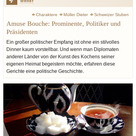
weiter
Charaktere
Müller Dieter
Schweizer Stuben
Amuse Bouche: Prominente, Politiker und
Müller Jörg
Witzigmann Eckart
Frühstück
Eisenkraut
Präsidenten
Fisch
Gericht
Verveine
Zitrone
Verbena
Ein großer politischer Empfang ist ohne ein stilvolles
Dinner kaum vorstellbar. Und wenn man Diplomaten
anderer Länder von der Kunst des Kochens seiner
eigenen Heimat begeistern möchte, erfahren diese
Gerichte eine politische Geschichte.