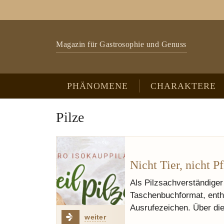
Zum Hauptinhalt springen
Skip to page footer
Magazin für Gastrosophie und Genuss
PHÄNOMENE
CHARAKTERE
Pilze
Nicht Tier, nicht P
Als Pilzsachverständiger
Taschenbuchformat, enthal
Ausrufezeichen. Über die
weiter