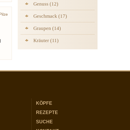
Genuss (12)
Pilze
Geschmack (17)
Graupen (14)
Kräuter (11)
d
KÖPFE
REZEPTE
SUCHE