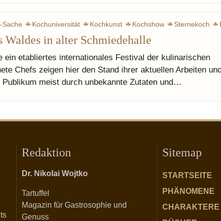
-Sache
Kochuniversität
Kochkunst
Kochshow
Sternekoch
 Waldes in alter Schmiedehalle
 ein etabliertes internationales Festival der kulinarischen
te Chefs zeigen hier den Stand ihrer aktuellen Arbeiten un
s Publikum meist durch unbekannte Zutaten und…
Redaktion
Sitemap
Dr. Nikolai Wojtko
STARTSEITE
PHÄNOMENE
Tartuffel
Magazin für Gastrosophie und
CHARAKTERE
ts
Genuss