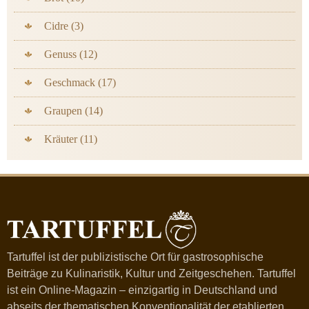
Cidre (3)
Genuss (12)
Geschmack (17)
Graupen (14)
Kräuter (11)
Tartuffel ist der publizistische Ort für gastrosophische
Beiträge zu Kulinaristik, Kultur und Zeitgeschehen. Tartuffel
ist ein Online-Magazin – einzigartig in Deutschland und
abseits der thematischen Konventionalität der etablierten