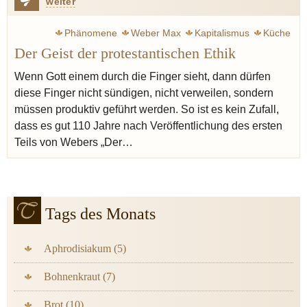
weiter
Phänomene
Weber Max
Kapitalismus
Küche
Der Geist der protestantischen Ethik
Kochkunst
Serres Michel
Ferran Adria
Redzepi René
Noma
Geist
Hand
Kunst
Kultur
USA
Wenn Gott einem durch die Finger sieht, dann dürfen
diese Finger nicht sündigen, nicht verweilen, sondern
Nova Regio
müssen produktiv geführt werden. So ist es kein Zufall,
dass es gut 110 Jahre nach Veröffentlichung des ersten
Teils von Webers „Der…
Tags des Monats
Aphrodisiakum (5)
Bohnenkraut (7)
Brot (10)