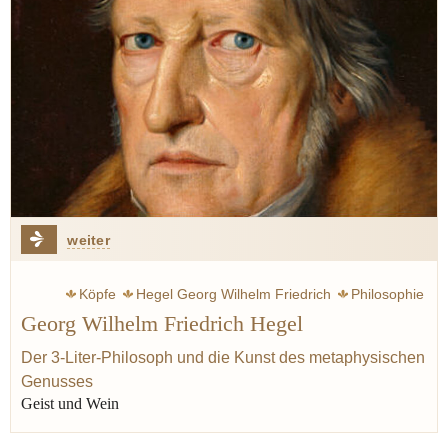
weiter
Köpfe
Hegel Georg Wilhelm Friedrich
Philosophie
Georg Wilhelm Friedrich Hegel
Geist
Sinne
Welt
Rumohr carl friedrich von
Wahrheit
Logik
Genuss
Kant Immanuel
Der 3-Liter-Philosoph und die Kunst des metaphysischen
Genusses
Baruch de Spinoza
Geist und Wein