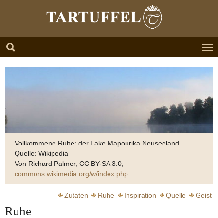
Zum Hauptinhalt springen
Skip to page footer
Vollkommene Ruhe: der Lake Mapourika Neuseeland |
Quelle: Wikipedia
Von Richard Palmer, CC BY-SA 3.0,
commons.wikimedia.org/w/index.php
Zutaten
Ruhe
Inspiration
Quelle
Geist
Ruhe