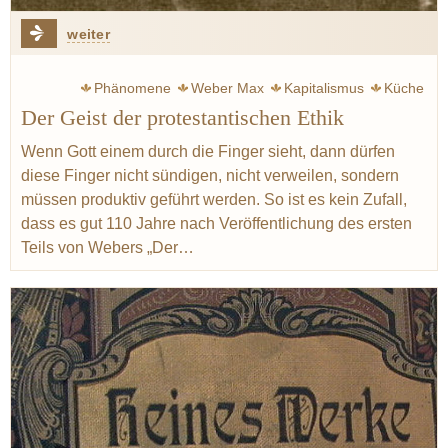
weiter
Phänomene
Weber Max
Kapitalismus
Küche
Der Geist der protestantischen Ethik
Kochkunst
Serres Michel
Ferran Adria
Redzepi René
Noma
Geist
Hand
Kunst
Kultur
USA
Wenn Gott einem durch die Finger sieht, dann dürfen
diese Finger nicht sündigen, nicht verweilen, sondern
Nova Regio
müssen produktiv geführt werden. So ist es kein Zufall,
dass es gut 110 Jahre nach Veröffentlichung des ersten
Teils von Webers „Der…