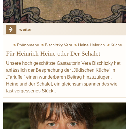
weiter
Phänomene
Bischitzky Vera
Heine Heinrich
Küche
Für Heinrich Heine oder Der Schalet
Judentum
Kochen
Geist
Sabbat
Schiller Friedrich
Linsen
Graupen
Reis
Knoblauch
Rumfordsuppe
Unsere hoch geschätzte Gastautorin Vera Bischitzky hat
anlässlich der Besprechung der „Jüdischen Küche“ in
„Tartuffel“ einen wunderbaren Beitrag hinzuzufügen.
Heine und der Schalet, ein gleichsam spannendes wie
fast vergessenes Stück…