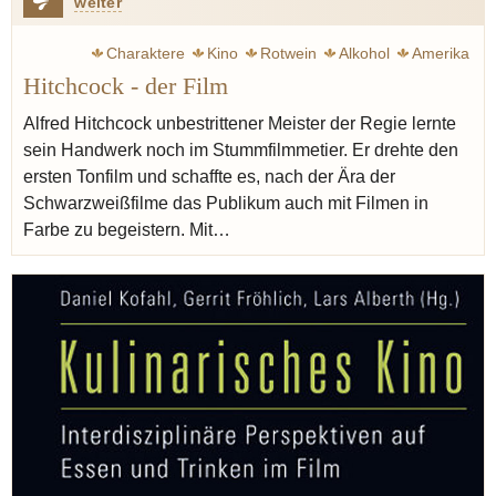
weiter
Charaktere
Kino
Rotwein
Alkohol
Amerika
Hitchcock - der Film
Freud Sigmund
Champagner
Weinkeller
Alfred Hitchcock unbestrittener Meister der Regie lernte
sein Handwerk noch im Stummfilmmetier. Er drehte den
ersten Tonfilm und schaffte es, nach der Ära der
Schwarzweißfilme das Publikum auch mit Filmen in
Farbe zu begeistern. Mit…