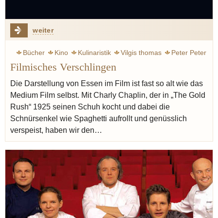
weiter
Bücher
Kino
Kulinaristik
Vilgis thomas
Peter Peter
Filmisches Verschlingen
Molekularküche
Küche
Frankreich
Die Darstellung von Essen im Film ist fast so alt wie das
Medium Film selbst. Mit Charly Chaplin, der in „The Gold
Rush“ 1925 seinen Schuh kocht und dabei die
Schnürsenkel wie Spaghetti aufrollt und genüsslich
verspeist, haben wir den…