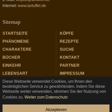
Internet:
www.tartuffel.de
Sitemap
STARTSEITE
KÖPFE
PHÄNOMENE
REZEPTE
CHARAKTERE
SUCHE
BÜCHER
KONTAKT
EINKEHR
PARTNER
LEBENSART
IMPRESSUM
Diese Webseite verwendet Cookies, um Ihnen den
ZUTATEN
DATENSCHUTZ
bestmöglichen Service zu gewährleisten. Indem Sie diese
Webseite weiter verwenden, stimmen Sie der Nutzung von
Cookies zu.
Weiter zum Datenschutz
TARTUFFEL © Copyright 2025 ★ Magazin für Gastrosophie
Akzeptieren
und Genuss