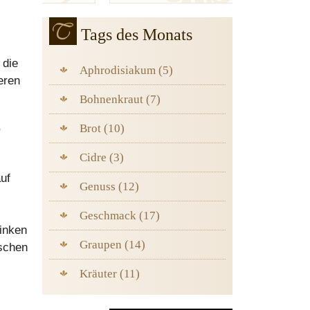
Tags des Monats
 die
Aphrodisiakum (5)
eren
Bohnenkraut (7)
,
Brot (10)
Cidre (3)
auf
Genuss (12)
Geschmack (17)
rinken
Graupen (14)
ischen
Kräuter (11)