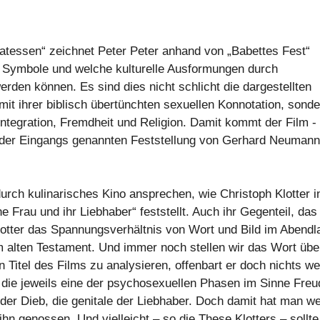
atessen“ zeichnet Peter Peter anhand von „Babettes Fest“
n Symbole und welche kulturelle Ausformungen durch
rden können. Es sind dies nicht schlicht die dargestellten
 mit ihrer biblisch übertünchten sexuellen Konnotation, sond
Integration, Fremdheit und Religion. Damit kommt der Film -
 der Eingangs genannten Feststellung von Gerhard Neumann
urch kulinarisches Kino ansprechen, wie Christoph Klotter i
 Frau und ihr Liebhaber“ feststellt. Auch ihr Gegenteil, das
otter das Spannungsverhältnis von Wort und Bild im Abendl
m alten Testament. Und immer noch stellen wir das Wort übe
n Titel des Films zu analysieren, offenbart er doch nichts w
r, die jeweils eine der psychosexuellen Phasen im Sinne Freu
e der Dieb, die genitale der Liebhaber. Doch damit hat man w
hn genossen. Und vielleicht – so die These Klotters – sollt