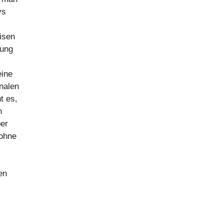
ys
isen
tung
eine
analen
t es,
n
ber
 ohne
en