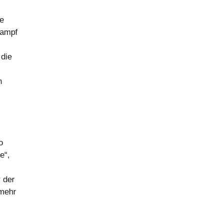
se
Kampf
 die
n
o
e“,
 der
 mehr