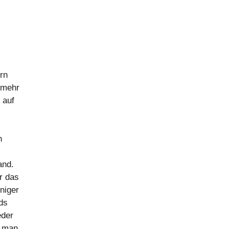
ern
 mehr
 auf
n
and.
r das
eniger
ds
eder
e man