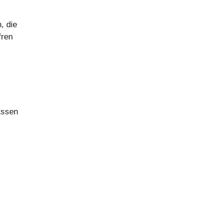
, die
fren
 Essen