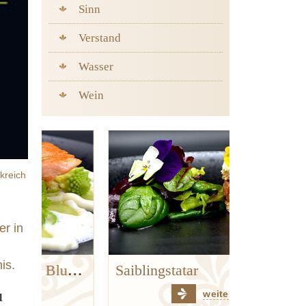
Sinn
Verstand
Wasser
Wein
kreich
er in
is.
Goldforelle | Kerbel | Blumenkohl | Hanf
Saiblingstatar
u
weiter