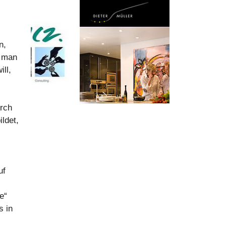
n,
s man
ll,
urch
ldet,
uf
e“
s in