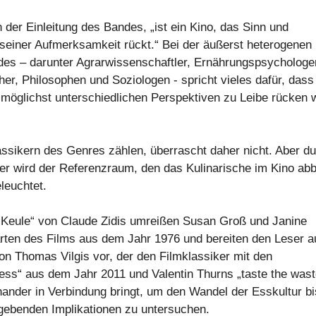
 der Einleitung des Bandes, „ist ein Kino, das Sinn und
 seiner Aufmerksamkeit rückt.“ Bei der äußerst heterogenen
es – darunter Agrarwissenschaftler, Ernährungspsychologe
r, Philosophen und Soziologen - spricht vieles dafür, das
öglichst unterschiedlichen Perspektiven zu Leibe rücken wi
assikern des Genres zählen, überrascht daher nicht. Aber d
er wird der Referenzraum, den das Kulinarische im Kino abbi
leuchtet.
r Keule“ von Claude Zidis umreißen Susan Groß und Janine
arten des Films aus dem Jahr 1976 und bereiten den Leser a
on Thomas Vilgis vor, der den Filmklassiker mit den
ress“ aus dem Jahr 2011 und Valentin Thurns „taste the wast
nder in Verbindung bringt, um den Wandel der Esskultur bi
rgebenden Implikationen zu untersuchen.