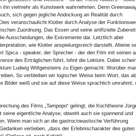
ern ihn vielmehr als Kunstwerk wahrnehmen. Denn Greenawa
uch, sich gegen jegliche Andockung an Realität durch
 Dies veranschaulicht Klotter durch Analyse der Funktionswe
lischen Zuordnung. Das Essen und seine artifizielle Zuberei
r die Ausscheidungen, die Exkremente dar. Letztlich aber
erpretation, wie Klotter anspielungsreich darstellt. Alleine s
ert Spica - speaker, der Sprecher - der den Film mit seinen 
enze des Erträglichen führt, lohnt die Lektüre. Dabei schein
 Diktum Ludwig Wittgensteins zu Eigen gemacht: Worüber ma
eiben. So verbleiben wir logischer Weise beim Wort, das a
ie Bilder weiß und sie auf diese Weise sprachlich umrahmt,
rechung des Films „Tampopo“ gelingt, die Kochtheorie Jürg
llt seine eigentliche Analyse, obwohl auch sie spannend und
tten. Wenn man sich an die gastrocineastische Verführung
 Gedanken verlieben, „dass der Erlebnischarakter des guten