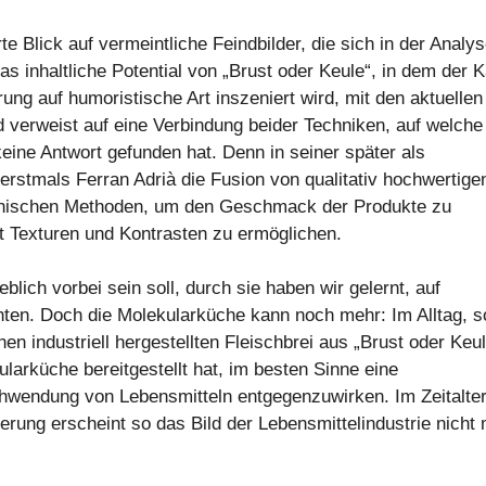
te Blick auf vermeintliche Feindbilder, die sich in der Analy
as inhaltliche Potential von „Brust oder Keule“, in dem der 
ung auf humoristische Art inszeniert wird, mit den aktuellen
 verweist auf eine Verbindung beider Techniken, auf welche
eine Antwort gefunden hat. Denn in seiner später als
rstmals Ferran Adrià die Fusion von qualitativ hochwertige
chnischen Methoden, um den Geschmack der Produkte zu
mit Texturen und Kontrasten zu ermöglichen.
lich vorbei sein soll, durch sie haben wir gelernt, auf
hten. Doch die Molekularküche kann noch mehr: Im Alltag, s
chen industriell hergestellten Fleischbrei aus „Brust oder Keul
ularküche bereitgestellt hat, im besten Sinne eine
hwendung von Lebensmitteln entgegenzuwirken. Im Zeitalter
rung erscheint so das Bild der Lebensmittelindustrie nicht