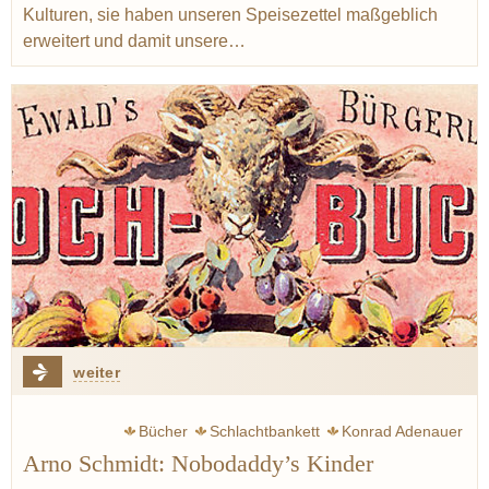
Kulturen, sie haben unseren Speisezettel maßgeblich
erweitert und damit unsere…
weiter
Bücher
Schlachtbankett
Konrad Adenauer
Arno Schmidt: Nobodaddy’s Kinder
Defoe Daniel
Bürgerliche Küche
Rum
Hamstern