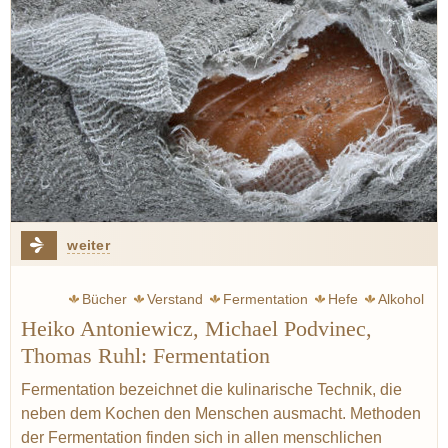
weiter
Bücher
Verstand
Fermentation
Hefe
Alkohol
Heiko Antoniewicz, Michael Podvinec,
Sauerkraut
Pastrami
Ruhl Thomas
Wurst
Asche
Thomas Ruhl: Fermentation
Tee
Schinken
Lévi-Strauss Claude
Fermentation bezeichnet die kulinarische Technik, die
neben dem Kochen den Menschen ausmacht. Methoden
der Fermentation finden sich in allen menschlichen