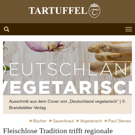
Zum Hauptinhalt springen
Skip to page footer
Ausschnitt aus dem Cover von „Deutschland vegetarisch“ | ©
Brandstätter Verlag
Bücher
Sauerkraut
Vegetarisch
Paul Stevan
Fleischlose Tradition trifft regionale
Seiser Katharina
Perlgraupen
Silbermann Alphons