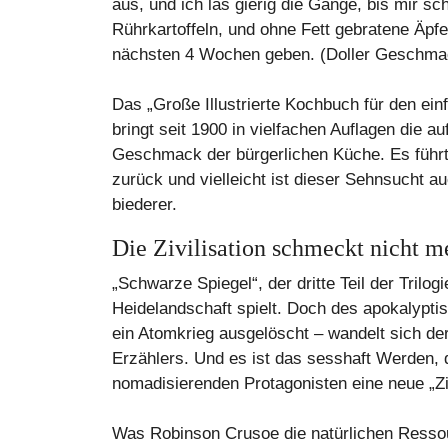
aus, und ich las gierig die Gänge, bis mir s
Rührkartoffeln, und ohne Fett gebratene Äpfel
nächsten 4 Wochen geben. (Doller Geschma
Das „Große Illustrierte Kochbuch für den ein
bringt seit 1900 in vielfachen Auflagen die 
Geschmack der bürgerlichen Küche. Es führt 
zurück und vielleicht ist dieser Sehnsucht a
biederer.
Die Zivilisation schmeckt nicht m
„Schwarze Spiegel“, der dritte Teil der Trilo
Heidelandschaft spielt. Doch des apokalypt
ein Atomkrieg ausgelöscht – wandelt sich d
Erzählers. Und es ist das sesshaft Werden,
nomadisierenden Protagonisten eine neue „Ziv
Was Robinson Crusoe die natürlichen Ressourc