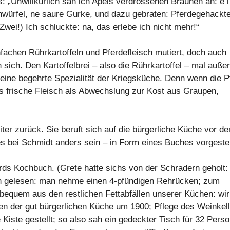
 „Unwillkürlich sah ich Apels verdrossenen Braunen an: e i
ßenwürfel, ne saure Gurke, und dazu gebraten: Pferdegehackt
Zwei!) Ich schluckte: na, das erlebe ich nicht mehr!“
infachen Rührkartoffeln und Pferdefleisch mutiert, doch auch
n sich. Den Kartoffelbrei – also die Rührkartoffel – mal auße
eine begehrte Spezialität der Kriegsküche. Denn wenn die P
s frische Fleisch als Abwechslung zur Kost aus Graupen,
iter zurück. Sie beruft sich auf die bürgerliche Küche vor d
es bei Schmidt anders sein – in Form eines Buches vorgestel
ards Kochbuch. (Grete hatte sichs von der Schradern geholt:
en gelesen: man nehme einen 4-pfündigen Rehrücken; zum
bequem aus den restlichen Fettabfällen unserer Küchen: wir
gen der gut bürgerlichen Küche um 1900; Pflege des Weinkell
 Kiste gestellt; so also sah ein gedeckter Tisch für 32 Pers