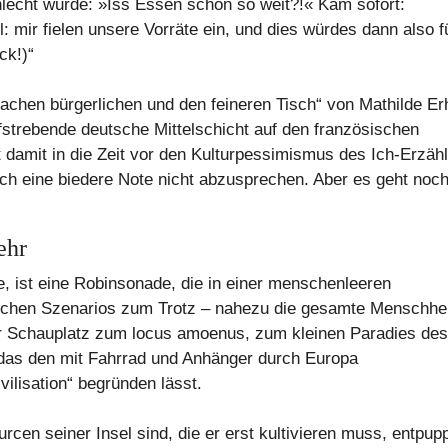
chlecht wurde: »Iss Essen schon so weit?!« Kam sofort:
: mir fielen unsere Vorräte ein, und dies würdes dann also f
ck!)“
fachen bürgerlichen und den feineren Tisch“ von Mathilde Er
aufstrebende deutsche Mittelschicht auf den französischen
damit in die Zeit vor den Kulturpessimismus des Ich-Erzäh
uch eine biedere Note nicht abzusprechen. Aber es geht noc
ehr
gie, ist eine Robinsonade, die in einer menschenleeren
ischen Szenarios zum Trotz – nahezu die gesamte Menschhei
er Schauplatz zum locus amoenus, zum kleinen Paradies des
 das den mit Fahrrad und Anhänger durch Europa
ilisation“ begründen lässt.
en seiner Insel sind, die er erst kultivieren muss, entpup