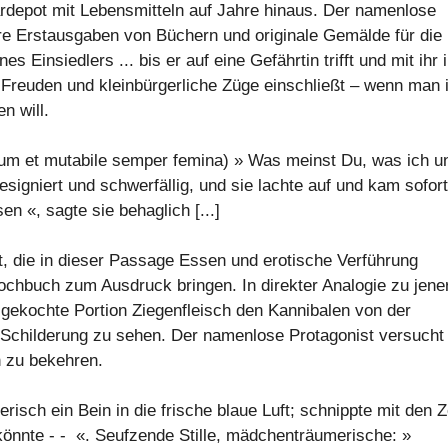
tärdepot mit Lebensmitteln auf Jahre hinaus. Der namenlose
re Erstausgaben von Büchern und originale Gemälde für die
Einsiedlers ... bis er auf eine Gefährtin trifft und mit ihr i
he Freuden und kleinbürgerliche Züge einschließt – wenn man 
n will.
ium et mutabile semper femina) » Was meinst Du, was ich u
signiert und schwerfällig, und sie lachte auf und kam sofort
n «, sagte sie behaglich [...]
t, die in dieser Passage Essen und erotische Verführung
hbuch zum Ausdruck bringen. In direkter Analogie zu jene
 gekochte Portion Ziegenfleisch den Kannibalen von der
e Schilderung zu sehen. Der namenlose Protagonist versucht
on zu bekehren.
risch ein Bein in die frische blaue Luft; schnippte mit den 
könnte - - «. Seufzende Stille, mädchenträumerische: »