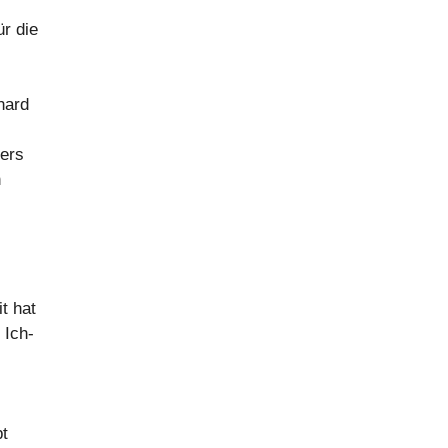
ür die
hard
lers
h
t hat
 Ich-
pt