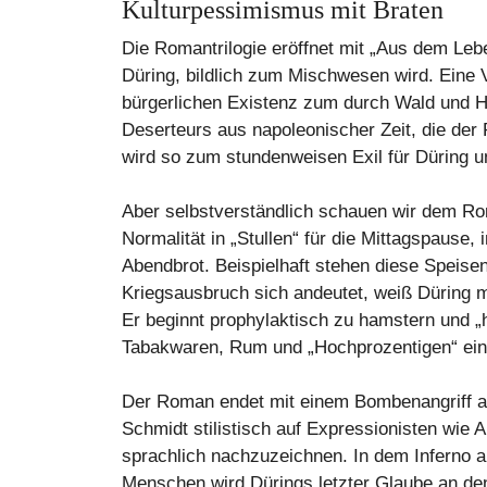
Kulturpessimismus mit Braten
Die Romantrilogie eröffnet mit „Aus dem Leb
Düring, bildlich zum Mischwesen wird. Eine 
bürgerlichen Existenz zum durch Wald und H
Deserteurs aus napoleonischer Zeit, die der 
wird so zum stundenweisen Exil für Düring un
Aber selbstverständlich schauen wir dem Rom
Normalität in „Stullen“ für die Mittagspause
Abendbrot. Beispielhaft stehen diese Speisen f
Kriegsausbruch sich andeutet, weiß Düring m
Er beginnt prophylaktisch zu hamstern und „
Tabakwaren, Rum und „Hochprozentigen“ ein
Der Roman endet mit einem Bombenangriff au
Schmidt stilistisch auf Expressionisten wie
sprachlich nachzuzeichnen. In dem Inferno 
Menschen wird Dürings letzter Glaube an den