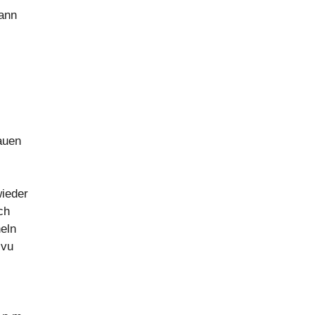
Dann
auen
wieder
ch
eln
-vu