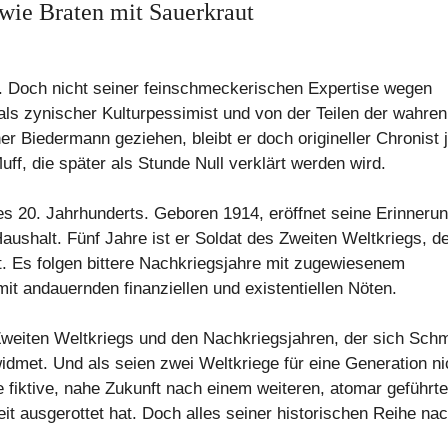
wie Braten mit Sauerkraut
m. Doch nicht seiner feinschmeckerischen Expertise wegen
 als zynischer Kulturpessimist und von der Teilen der wahren
r Biedermann geziehen, bleibt er doch origineller Chronist 
f, die später als Stunde Null verklärt werden wird.
es 20. Jahrhunderts. Geboren 1914, eröffnet seine Erinnerun
aushalt. Fünf Jahre ist er Soldat des Zweiten Weltkriegs, de
et. Es folgen bittere Nachkriegsjahre mit zugewiesenem
 andauernden finanziellen und existentiellen Nöten.
weiten Weltkriegs und den Nachkriegsjahren, der sich Schm
idmet. Und als seien zwei Weltkriege für eine Generation ni
ne fiktive, nahe Zukunft nach einem weiteren, atomar geführt
t ausgerottet hat. Doch alles seiner historischen Reihe nac