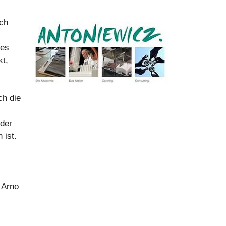
ich
nes
kt,
ch die
 der
 ist.
 Arno