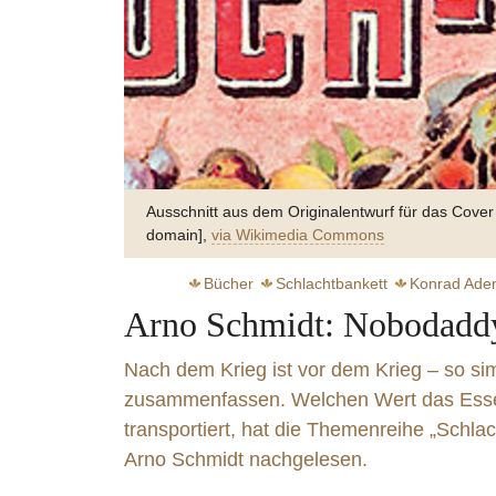
Ausschnitt aus dem Originalentwurf für das Cover 
domain],
via Wikimedia Commons
Bücher
Schlachtbankett
Konrad Ade
Arno Schmidt: Nobodaddy
Nach dem Krieg ist vor dem Krieg – so simp
zusammenfassen. Welchen Wert das Essen
transportiert, hat die Themenreihe „Schla
Zart s
Arno Schmidt nachgelesen.