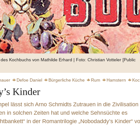
des Kochbuchs von Mathilde Erhard | Foto: Christian Votteler [Public
nauer
Defoe Daniel
Bürgerliche Küche
Rum
Hamstern
Koc
’s Kinder
Braten
Sauerkraut
Buch
Appert Nicolas
Wein
el lässt sich Arno Schmidts Zutrauen in die Zivilisation
 in solchen Zeiten hat und welche Sehnsüchte es
chtbankett“ in der Romantrilogie „Nobodaddy’s Kinder“ v
chwebender Genuss
weiter
weiter