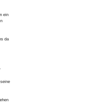
n ein
in
ns da
r
 seine
Zehen