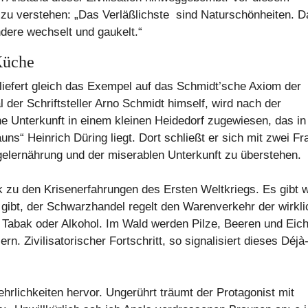
 zu verstehen: „Das Verläßlichste sind Naturschönheiten. 
ndere wechselt und gaukelt.“
Küche
, liefert gleich das Exempel auf das Schmidt’sche Axiom der
 der Schriftsteller Arno Schmidt himself, wird nach der
e Unterkunft in einem kleinen Heidedorf zugewiesen, das in
s“ Heinrich Düring liegt. Dort schließt er sich mit zwei Fr
ernährung und der miserablen Unterkunft zu überstehen.
 zu den Krisenerfahrungen des Ersten Weltkriegs. Es gibt 
s gibt, der Schwarzhandel regelt den Warenverkehr der wirkli
 Tabak oder Alkohol. Im Wald werden Pilze, Beeren und Eich
 Zivilisatorischer Fortschritt, so signalisiert dieses Déjà
hrlichkeiten hervor. Ungerührt träumt der Protagonist mit