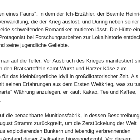
en eines Fauns“, in dem der Ich-Erzähler, der Beamte Heinr
Verwandlung, die der Krieg auslöst, und Düring neben seiner
eide schweifenden Romantiker mutieren lässt. Die Hütte ei
Protagonist bei Forschungsarbeiten zur Lokalhistorie entdec
d seine jugendliche Geliebte.
an auf die Teller. Vor Ausbruch des Krieges manifestiert si
, in den Bratkartoffeln samt Wurst und Harzer Käse zum
ür das kleinbürgerliche Idyll in großdiktatorischer Zeit. Als
it seinen Erfahrungen aus dem Ersten Weltkrieg, was zu tun
harte“ Währung anzulegen, er kauft Kakao, Tee und Kaffee,
.
f die benachbarte Munitionsfabrik, in dessen Beschreibung
 August Stramm zurückgreift, um die Zerstückelung der Welt
aus explodierenden Bunkern und lebendig verbrennenden
 Anstand dieser Zivilisation hinweggebombt. Vor diesem