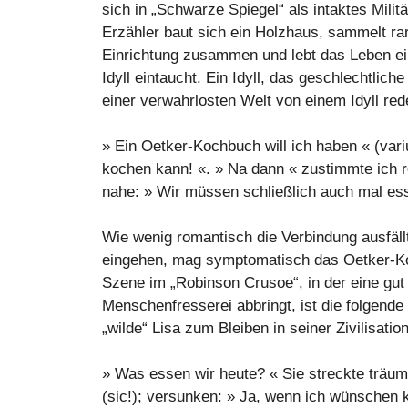
sich in „Schwarze Spiegel“ als intaktes Mili
Erzähler baut sich ein Holzhaus, sammelt ra
Einrichtung zusammen und lebt das Leben eines 
Idyll eintaucht. Ein Idyll, das geschlechtlic
einer verwahrlosten Welt von einem Idyll rede
» Ein Oetker-Kochbuch will ich haben « (var
kochen kann! «. » Na dann « zustimmte ich re
nahe: » Wir müssen schließlich auch mal esse
Wie wenig romantisch die Verbindung ausfäll
eingehen, mag symptomatisch das Oetker-Koc
Szene im „Robinson Crusoe“, in der eine gut
Menschenfresserei abbringt, ist die folgend
„wilde“ Lisa zum Bleiben in seiner Zivilisati
» Was essen wir heute? « Sie streckte träume
(sic!); versunken: » Ja, wenn ich wünschen 