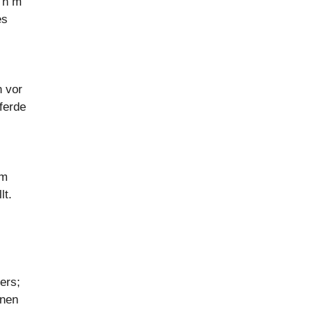
 n m
es
n vor
ferde
em
lt.
ers;
onen