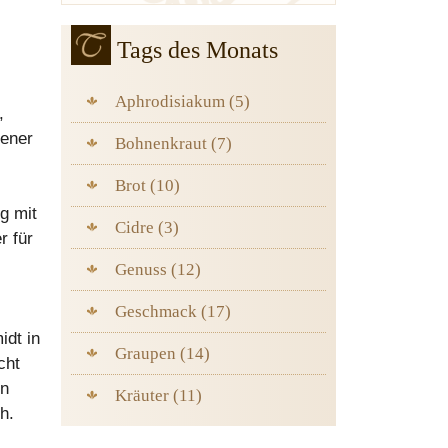
Tags des Monats
Aphrodisiakum (5)
,
jener
Bohnenkraut (7)
Brot (10)
g mit
Cidre (3)
r für
Genuss (12)
Geschmack (17)
idt in
Graupen (14)
cht
en
Kräuter (11)
h.