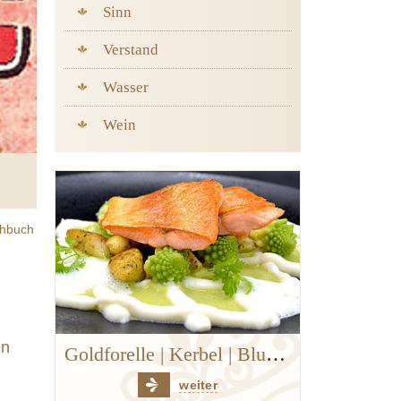
Sinn
Verstand
Wasser
Wein
hbuch
keller
on
Goldforelle | Kerbel | Blumenkohl | Hanf
Saiblingstatar
weiter