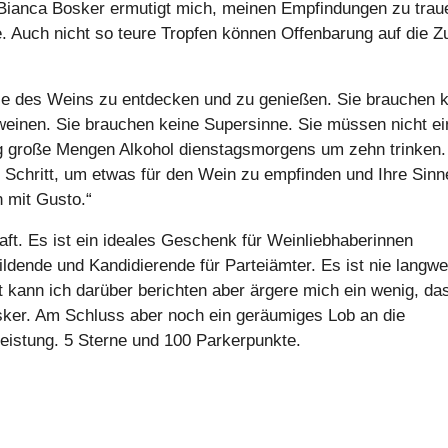
, Bianca Bosker ermutigt mich, meinen Empfindungen zu trau
 Auch nicht so teure Tropfen können Offenbarung auf die Z
ele des Weins zu entdecken und zu genießen. Sie brauchen 
einen. Sie brauchen keine Supersinne. Sie müssen nicht e
ig große Mengen Alkohol dienstagsmorgens um zehn trinken.
e Schritt, um etwas für den Wein zu empfinden und Ihre Sinn
 mit Gusto.“
aft. Es ist ein ideales Geschenk für Weinliebhaberinnen
dende und Kandidierende für Parteiämter. Es ist nie langwei
 kann ich darüber berichten aber ärgere mich ein wenig, da
sker. Am Schluss aber noch ein geräumiges Lob an die
leistung. 5 Sterne und 100 Parkerpunkte.