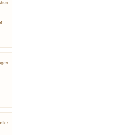
chen
t
ogen
ittel
eller