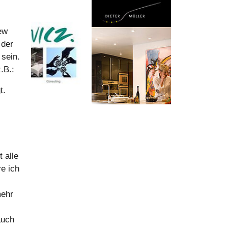
ew
 der
 sein.
.B.:
t.
 alle
e ich
mehr
auch