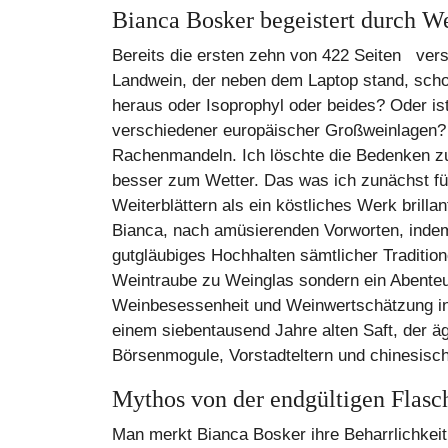
Bianca Bosker begeistert durch W
Bereits die ersten zehn von 422 Seiten vers
Landwein, der neben dem Laptop stand, scho
heraus oder Isoprophyl oder beides? Oder is
verschiedener europäischer Großweinlagen? A
Rachenmandeln. Ich löschte die Bedenken zun
besser zum Wetter. Das was ich zunächst für
Weiterblättern als ein köstliches Werk brilla
Bianca, nach amüsierenden Vorworten, indem 
gutgläubiges Hochhalten sämtlicher Traditio
Weintraube zu Weinglas sondern ein Abenteue
Weinbesessenheit und Weinwertschätzung in 
einem siebentausend Jahre alten Saft, der äg
Börsenmogule, Vorstadteltern und chinesisch
Mythos von der endgültigen Flasc
Man merkt Bianca Bosker ihre Beharrlichkeit 