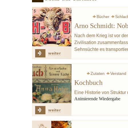
Bücher
Schlac
Arno Schmidt: Nob
Hamstern
Nach dem Krieg ist vor dem
Zivilisation zusammenfass
Sehnsüchte es transportie
weiter
Zutaten
Verstand
Kochbuch
Eine Historie von Struktur
Animierende Wiedergabe
weiter