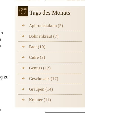
Tags des Monats
Aphrodisiakum (5)
en
Bohnenkraut (7)
h
m
Brot (10)
Cidre (3)
Genuss (12)
ng zu
Geschmack (17)
Graupen (14)
Kräuter (11)
e