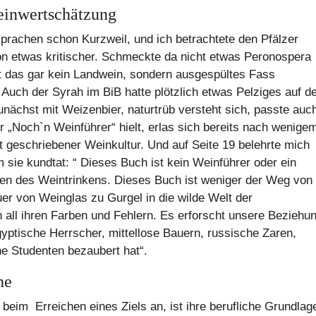
einwertschätzung
prachen schon Kurzweil, und ich betrachtete den Pfälzer
n etwas kritischer. Schmeckte da nicht etwas Peronospera
t das gar kein Landwein, sondern ausgespültes Fass
uch der Syrah im BiB hatte plötzlich etwas Pelziges auf d
ächst mit Weizenbier, naturtrüb versteht sich, passte auc
 „Noch`n Weinführer“ hielt, erlas sich bereits nach wenige
nt geschriebener Weinkultur. Und auf Seite 19 belehrte mich
sie kundtat: “ Dieses Buch ist kein Weinführer oder ein
nen des Weintrinkens. Dieses Buch ist weniger der Weg von
r von Weinglas zu Gurgel in die wilde Welt der
all ihren Farben und Fehlern. Es erforscht unsere Beziehu
yptische Herrscher, mittellose Bauern, russische Zaren,
e Studenten bezaubert hat“.
he
beim Erreichen eines Ziels an, ist ihre berufliche Grundlag