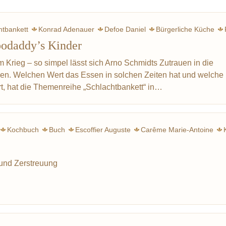
htbankett
Konrad Adenauer
Defoe Daniel
Bürgerliche Küche
odaddy’s Kinder
Kochbuch
Braten
Sauerkraut
Buch
Appert Nicolas
Weink
 Krieg – so simpel lässt sich Arno Schmidts Zutrauen in die
en. Welchen Wert das Essen in solchen Zeiten hat und welche
rt, hat die Themenreihe „Schlachtbankett“ in…
Kochbuch
Buch
Escoffier Auguste
Carême Marie-Antoine
Struktur
Franz Keller
Artusi Pellegrino
Ki
 und Zerstreuung