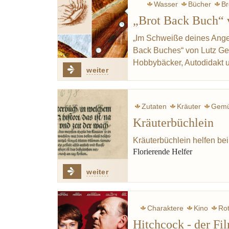
Wasser
Bücher
Br
„Brot Back Buch“ 
„Im Schweiße deines Anges
Back Buches“ von Lutz Geiß
Hobbybäcker, Autodidakt 
weiter
Zutaten
Kräuter
Gem
Kräuterbüchlein
Kräuterbüchlein helfen be
Florierende Helfer
weiter
Charaktere
Kino
Ro
Hitchcock - der Fi