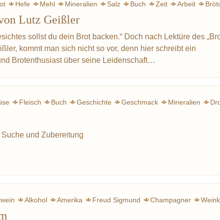
ot
Hefe
Mehl
Mineralien
Salz
Buch
Zeit
Arbeit
Bröt
von Lutz Geißler
ichtes sollst du dein Brot backen.“ Doch nach Lektüre des „Bro
ler, kommt man sich nicht so vor, denn hier schreibt ein
und Brotenthusiast über seine Leidenschaft…
üse
Fleisch
Buch
Geschichte
Geschmack
Mineralien
Dr
Bild
Wort
Sprache
Papst
Dumaine, Jean-Marie
Heilm
i Suche und Zubereitung
twein
Alkohol
Amerika
Freud Sigmund
Champagner
Weink
lm