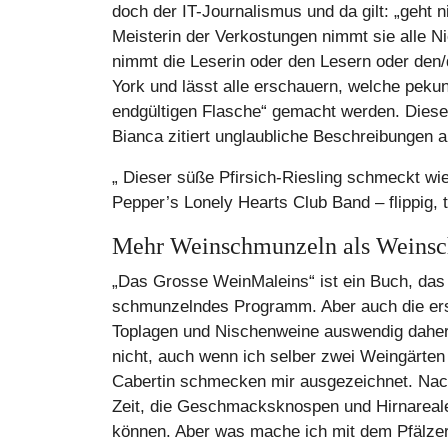
doch der IT-Journalismus und da gilt: „geht n
Meisterin der Verkostungen nimmt sie alle N
nimmt die Leserin oder den Lesern oder den/
York und lässt alle erschauern, welche peku
endgültigen Flasche“ gemacht werden. Diese F
Bianca zitiert unglaubliche Beschreibungen 
„ Dieser süße Pfirsich-Riesling schmeckt wi
Pepper’s Lonely Hearts Club Band – flippig, 
Mehr Weinschmunzeln als Weinsc
„Das Grosse WeinMaleins“ ist ein Buch, das al
schmunzelndes Programm. Aber auch die ersta
Toplagen und Nischenweine auswendig daher
nicht, auch wenn ich selber zwei Weingärten
Cabertin schmecken mir ausgezeichnet. Nach
Zeit, die Geschmacksknospen und Hirnareale 
können. Aber was mache ich mit dem Pfälz