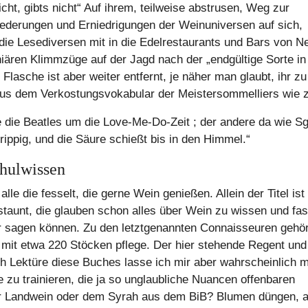
icht, gibts nicht“ Auf ihrem, teilweise abstrusen, Weg zur
iederungen und Erniedrigungen der Weinuniversen auf sich,
die Lesediversen mit in die Edelrestaurants und Bars von N
niären Klimmzüge auf der Jagd nach der „endgültige Sorte in
lasche ist aber weiter entfernt, je näher man glaubt, ihr zu
aus dem Verkostungsvokabular der Meistersommelliers wie z
e die Beatles um die Love-Me-Do-Zeit ; der andere da wie Sg
trippig, und die Säure schießt bis in den Himmel.“
hulwissen
le die fesselt, die gerne Wein genießen. Allein der Titel ist
unt, die glauben schon alles über Wein zu wissen und fast
 sagen können. Zu den letztgenannten Connaisseuren gehör
 mit etwa 220 Stöcken pflege. Der hier stehende Regent und
 Lektüre diese Buches lasse ich mir aber wahrscheinlich 
zu trainieren, die ja so unglaubliche Nuancen offenbaren
er Landwein oder dem Syrah aus dem BiB? Blumen düngen, 