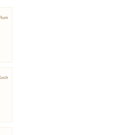
Rum
eller
Koch
nder