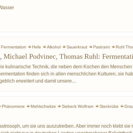
 Wasser
Fermentation
Hefe
Alkohol
Sauerkraut
Pastrami
Ruhl Th
, Michael Podvinec, Thomas Ruhl: Fermentat
Wurst
Asche
Tee
Schinken
Lévi-Strauss C
die kulinarische Technik, die neben dem Kochen den Menschen
rmentation finden sich in allen menschlichen Kulturen, sie ha
geblich erweitert und damit unsere…
Phänomene
Mehlschwitze
Siebeck Wolfram
Steckrübe
Gra
Erdbeere
Point Fernand
Bocuse Paul
Varenne françois-pierre 
Spargel
Drittes 
trosoph, um sie uns auszutreiben. Aber immer noch klebt sie 