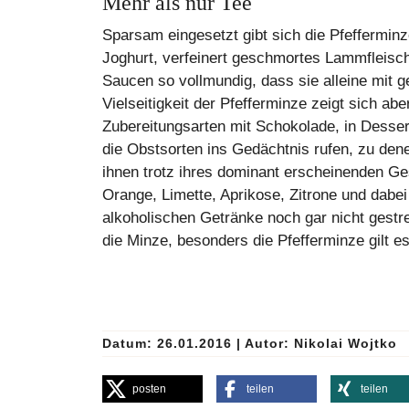
Mehr als nur Tee
Sparsam eingesetzt gibt sich die Pfefferminze
Joghurt, verfeinert geschmortes Lammfleisch, 
Saucen so vollmundig, dass sie alleine mit 
Vielseitigkeit der Pfefferminze zeigt sich a
Zubereitungsarten mit Schokolade, in Dessert
die Obstsorten ins Gedächtnis rufen, zu dene
ihnen trotz ihres dominant erscheinenden Ge
Orange, Limette, Aprikose, Zitrone und dab
alkoholischen Getränke noch gar nicht gestre
die Minze, besonders die Pfefferminze gilt es 
Datum: 26.01.2016
|
Autor:
Nikolai Wojtko
posten
teilen
teilen