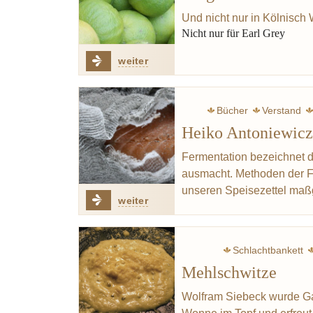
Und nicht nur in Kölnisch
Nicht nur für Earl Grey
weiter
Bücher
Verstand
Heiko Antoniewicz
Fermentation bezeichnet 
ausmacht. Methoden der Fe
unseren Speisezettel maß
weiter
Schlachtbankett
Mehlschwitze
Eintopf
Butter
Wolfram Siebeck wurde Gas