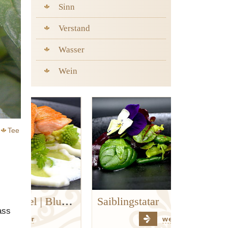
Sinn
Verstand
Wasser
Wein
Tee
Goldforelle | Kerbel | Blumenkohl | Hanf
Saiblingstatar
ass
weiter