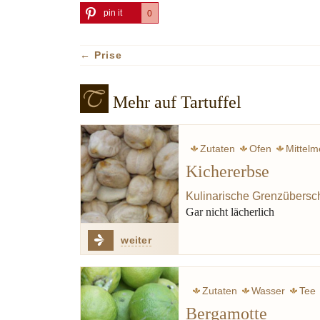
pin it
0
←
Prise
Mehr auf Tartuffel
Zutaten
Ofen
Mittelm
Kichererbse
Kulinarische Grenzübersc
Gar nicht lächerlich
weiter
Zutaten
Wasser
Tee
Bergamotte