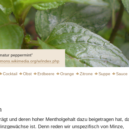
 natur peppermint“
mons.wikimedia.org/w/index.php
Cocktail
Obst
Erdbeere
Orange
Zitrone
Suppe
Sauce
n
chwebender Genuss
trägt und deren hoher Mentholgehalt dazu beigetragen hat, d
weiter
weiter
Minzgewächse ist. Denn reden wir unspezifisch von Minze,