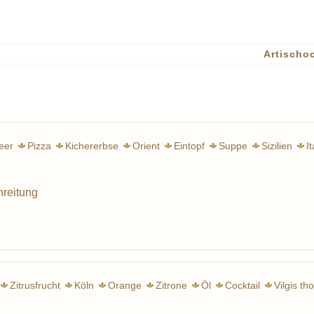
Artischo
eer
Pizza
Kichererbse
Orient
Eintopf
Suppe
Sizilien
It
Frankr
hreitung
Zitrusfrucht
Köln
Orange
Zitrone
Öl
Cocktail
Vilgis t
Zitronatzitrone
Italien
Gin
Bergam