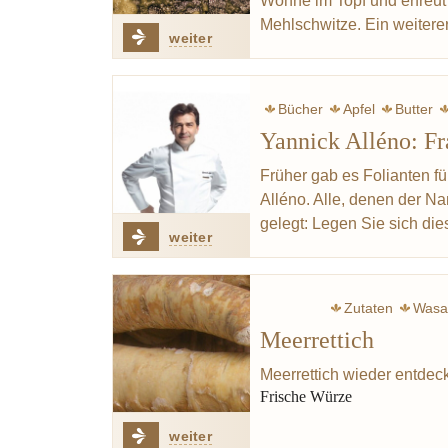
Wonne im Topf und erfreut
Mehlschwitze. Ein weiter
weiter
Bücher
Apfel
Butter
Yannick Alléno: F
Früher gab es Folianten fü
Alléno. Alle, denen der Na
gelegt: Legen Sie sich di
weiter
Zutaten
Wasa
Meerrettich
Meerrettich wieder entdec
Frische Würze
weiter