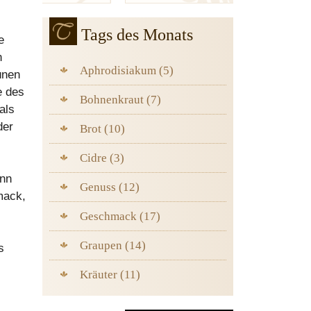
Tags des Monats
e
n
Aphrodisiakum (5)
ünen
e des
Bohnenkraut (7)
als
der
Brot (10)
Cidre (3)
enn
Genuss (12)
mack,
Geschmack (17)
Graupen (14)
s
Kräuter (11)