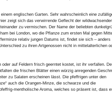
 einem englischen Garten. Sehr wahrscheinlich eine zufällig
er zeigt sich das verwirrende Geflecht der wildwachsende
miteinander zu vermischen. Der Name der beliebten dunkelgr
cham bei London, wo die Pflanze zum ersten Mal gegen Mitt
fferminze relativ jungen Datums ist, findet sie sich – anders 
Unterschied zu ihren Artgenossen nicht in mittelalterlichen o
der auf Feldern frisch geerntet kostet, ist ihr verfallen. D
ntfalten die frischen Blätter einen würzig anregenden Gesch
eiter zu Salaten erscheinen lässt. Die pfeffrigen unter den
inze“ auch die Orangen-Minze, die schwarze und die
feffrig-mentholische Aroma, welches so präsent ist, dass e