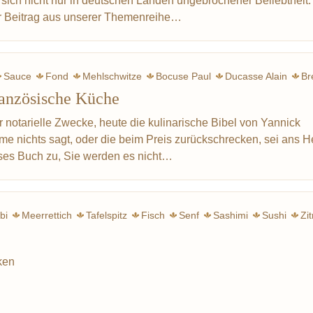
 sich nicht nur in deutschen Landen ungebrochener Beliebtheit:
er Beitrag aus unserer Themenreihe…
Sauce
Fond
Mehlschwitze
Bocuse Paul
Ducasse Alain
Br
ranzösische Küche
Mieral
Zitrone
Mod
r notarielle Zwecke, heute die kulinarische Bibel von Yannick
me nichts sagt, oder die beim Preis zurückschrecken, sei ans H
eses Buch zu, Sie werden es nicht…
bi
Meerrettich
Tafelspitz
Fisch
Senf
Sashimi
Sushi
Zi
Rüb
ken