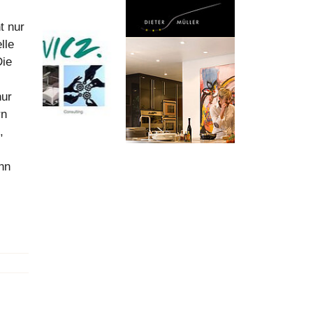
t nur
lle
Die
nur
rn
,
nn