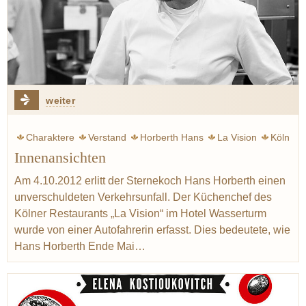
weiter
Charaktere
Verstand
Horberth Hans
La Vision
Köln
Innenansichten
Koch
Leben
Chef-Sache
Ruhl Thomas
Am 4.10.2012 erlitt der Sternekoch Hans Horberth einen
unverschuldeten Verkehrsunfall. Der Küchenchef des
Kölner Restaurants „La Vision“ im Hotel Wasserturm
wurde von einer Autofahrerin erfasst. Dies bedeutete, wie
Hans Horberth Ende Mai…