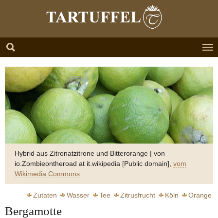
Zum Hauptinhalt springen
Skip to page footer
Hybrid aus Zitronatzitrone und Bitterorange | von
io.Zombieontheroad at it.wikipedia [Public domain],
vom
Wikimedia Commons
Zutaten
Wasser
Tee
Zitrusfrucht
Köln
Orange
Bergamotte
Zitrone
Öl
Cocktail
Vilgis thomas
Zitronatzitrone