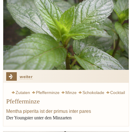
weiter
Zutaten
Pfefferminze
Minze
Schokolade
Cocktail
Pfefferminze
Obst
Erdbeere
Orange
Zitrone
Suppe
Sauce
Tee
Mentha piperita ist der primus inter pares
Der Youngster unter den Minzarten