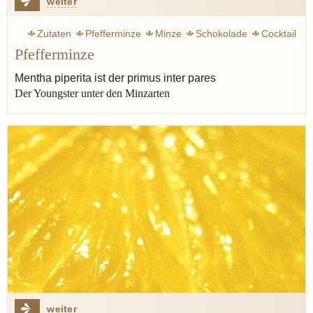
weiter
Zutaten
Pfefferminze
Minze
Schokolade
Cocktail
Pfefferminze
Obst
Erdbeere
Orange
Zitrone
Suppe
Sauce
Tee
Mentha piperita ist der primus inter pares
Der Youngster unter den Minzarten
weiter