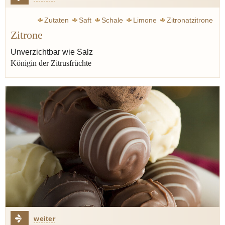
Zutaten
Saft
Schale
Limone
Zitronatzitrone
Zitrone
Verjus
Mittelalter
Salz
Fisch
Salat
Essig
Spanien
Sizilien
Verbena
Tapa
Minze
Unverzichtbar wie Salz
Königin der Zitrusfrüchte
Bergamotte
weiter