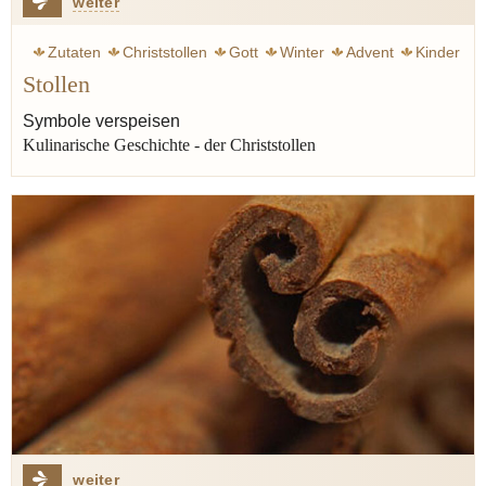
weiter
Zutaten
Christstollen
Gott
Winter
Advent
Kinder
Stollen
Stollen
Geschichte
Orient
Gewürze
Rum
Weihnachten
Backen
Marzipan
Phantasie
Zimt
Symbole verspeisen
Kulinarische Geschichte - der Christstollen
Schokolade
weiter