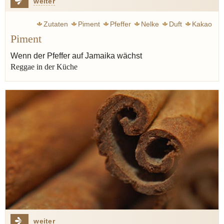
weiter
Zutaten
Piment
Pfeffer
Nelke
Duft
Kakao
Piment
Huhn
Steak
Jüdische Küche
Wenn der Pfeffer auf Jamaika wächst
Reggae in der Küche
weiter