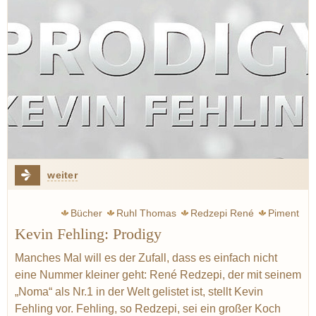
weiter
Bücher
Ruhl Thomas
Redzepi René
Piment
Kevin Fehling: Prodigy
Fackelträger
Wohlfahrt Harald
Elverfeld Sven
Sterne
Noma
Manches Mal will es der Zufall, dass es einfach nicht
eine Nummer kleiner geht: René Redzepi, der mit seinem
„Noma“ als Nr.1 in der Welt gelistet ist, stellt Kevin
Fehling vor. Fehling, so Redzepi, sei ein großer Koch