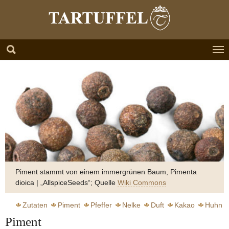
Zum Hauptinhalt springen
Skip to page footer
Piment stammt von einem immergrünen Baum, Pimenta
dioica | „AllspiceSeeds“; Quelle
Wiki Commons
Zutaten
Piment
Pfeffer
Nelke
Duft
Kakao
Huhn
Piment
Steak
Jüdische Küche