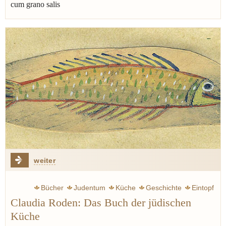
cum grano salis
weiter
Bücher
Judentum
Küche
Geschichte
Eintopf
Claudia Roden: Das Buch der jüdischen
Tscholent
Terroir
Peter Peter
Geschmack
Weisheit
Küche
Jüdische Küche
Fisch
Baruch de Spinoza
Ägypten