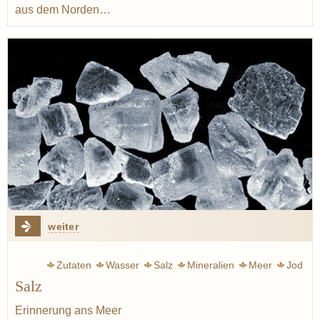
aus dem Norden…
weiter
Zutaten
Wasser
Salz
Mineralien
Meer
Jod
Salz
Pasta
Asche
Jakobsmuschel
Steak
Ei
Erinnerung ans Meer