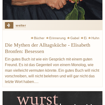
weiter
Bücher
Erinnerung
Gabel
Ei
Huhn
Die Mythen der Alltagsküche - Elisabeth
Bronfen: Besessen
Ein gutes Buch ist wie ein Gespräch mit einem guten
Freund. Es ist das Gegenteil von einem Monolog, wie
man vielleicht vermuten könnte. Ein gutes Buch will nicht
vorschreiben, will nicht belehren und will gar nicht das
letzte Wort haben.…