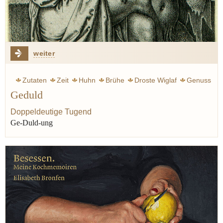
weiter
Zutaten
Zeit
Huhn
Brühe
Droste Wiglaf
Genuss
Geduld
Geschmack
Lauch
Doppeldeutige Tugend
Ge-Duld-ung