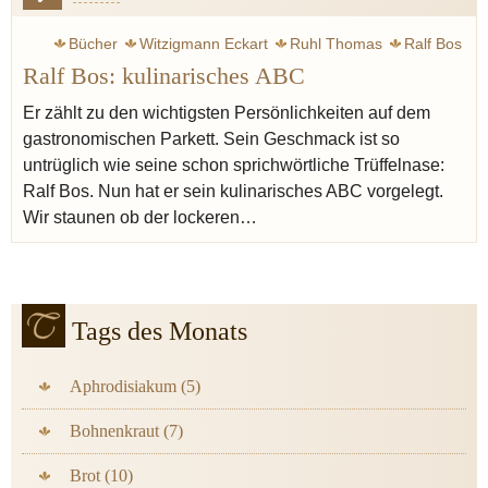
Bücher
Witzigmann Eckart
Ruhl Thomas
Ralf Bos
Ralf Bos: kulinarisches ABC
Bosfood
Champagner
Gewürze
Zucker
Salz
Öl
Aufklärung
Kant Immanuel
Lardo
Feinkost
Er zählt zu den wichtigsten Persönlichkeiten auf dem
gastronomischen Parkett. Sein Geschmack ist so
Enzyklopädie
Kulinaristik
Xanthan
untrüglich wie seine schon sprichwörtliche Trüffelnase:
Ralf Bos. Nun hat er sein kulinarisches ABC vorgelegt.
Wir staunen ob der lockeren…
Tags des Monats
Aphrodisiakum (5)
Bohnenkraut (7)
Brot (10)