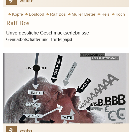
weiter
Köpfe
Bosfood
Ralf Bos
Müller Dieter
Reis
Koch
Ralf Bos
Austern
Champagner
Buch
Port culinaire
Ruhl Thomas
Unvergessliche Geschmackserlebnisse
Genussbotschafter und Trüffelpapst
weiter