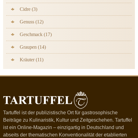
Cidre (3)
Genuss (12)
Geschmack (17)
Graupen (14)
Kräuter (11)
Tartuffel ist der publizistische Ort für gastrosophische
Beiträge zu Kulinaristik, Kultur und Zeitgeschehen. Tartuffel
ist ein Online-Magazin – einzigartig in Deutschland und
abseits der thematischen Konventionalität der etablierten