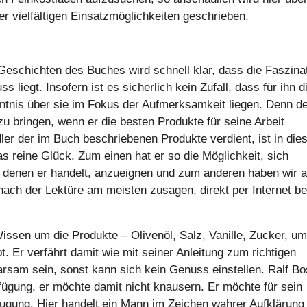
r vielfältigen Einsatzmöglichkeiten geschrieben.
Geschichten des Buches wird schnell klar, dass die Faszina
s liegt. Insofern ist es sicherlich kein Zufall, dass für ihn d
ntnis über sie im Fokus der Aufmerksamkeit liegen. Denn d
u bringen, wenn er die besten Produkte für seine Arbeit
er der im Buch beschriebenen Produkte verdient, ist in di
s reine Glück. Zum einen hat er so die Möglichkeit, sich
it denen er handelt, anzueignen und zum anderen haben wir a
 nach der Lektüre am meisten zusagen, direkt per Internet be
n Wissen um die Produkte – Olivenöl, Salz, Vanille, Zucker, u
bt. Er verfährt damit wie mit seiner Anleitung zum richtigen
arsam sein, sonst kann sich kein Genuss einstellen. Ralf Bo
fügung, er möchte damit nicht knausern. Er möchte für sein
ugung. Hier handelt ein Mann im Zeichen wahrer Aufklärung