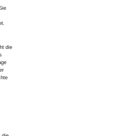
Sie
t.
ht die
s
age
er
chte
 die