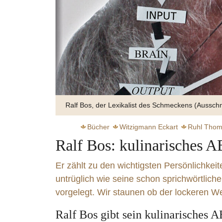
Ralf Bos, der Lexikalist des Schmeckens (Ausschn
Bücher
Witzigmann Eckart
Ruhl Tho
Ralf Bos: kulinarisches 
Aufklärung
Er zählt zu den wichtigsten Persönlichke
untrüglich wie seine schon sprichwörtliche
vorgelegt. Wir staunen ob der lockeren Wei
Zart s
Ralf Bos gibt sein kulinarisches