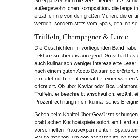
So ergänzen sich die verschiedenen Geschich
außergewöhnlichen Komposition, die lange im
erzählen nie von den großen Mühen, die er u
werden, sondern stets vom Spaß, den ihn se
Trüffeln, Champagner & Lardo
Die Geschichten im vorliegenden Band haben 
Lektüre so überaus anregend. So schafft es 
auch kulinarisch weniger interessierte Lese
nach einem guten Aceto Balsamico erörtert, 
ermüdet noch nicht einmal bei einer wahren
orientiert. Ob über Kaviar oder Bos Leibthema
Trüffeln, er beschreibt anschaulich, erzäh
Prozentrechnung in ein kulinarisches Ereign
Schon beim Kapitel über Gewürzmischungen 
praktischen Kochbeispiele sofort am Herd aus
vorschnellen Praxisexperimenten. Spätesten
Pause machen, um den nächsten italienischen