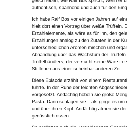
geschrieben, wie Ralf Bos spricht, wenn er ü
authentisch, spannend und auch für den Ein
Ich habe Ralf Bos vor einigen Jahren auf ei
hielt dort einen Vortrag über weiße Trüffeln.
Erzählelemente, als wäre es für ihn, den gel
Erzählungen analog zu den Zutaten in der Kü
unterschiedlichen Aromen mischen und ergän
Abhandlung über das Wachstum der Trüffeln
Trüffelhändlers, der versucht seine Ware in 
Stillleben aus einer scheinbar anderen Zeit.
Diese Episode erzählt von einem Restaurantbe
führte. In der Ruhe der leichten Abgeschied
vorgesetzt. Andächtig hobeln sie große Menge
Pasta. Dann schlagen sie – als ginge es um ei
und über ihren Kopf. Andächtig atmen sie den
genüsslich essen.