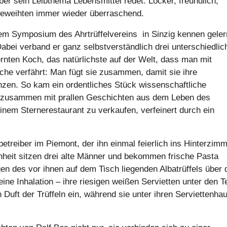
ber sein Leibthema Lebensmittel redet. Locker, freundlich,
geweihten immer wieder überraschend.
nem Symposium des Ahrtrüffelvereins in Sinzig kennen geler
 Dabei verband er ganz selbstverständlich drei unterschiedlic
ernten Koch, das natürlichste auf der Welt, dass man mit
che verfährt: Man fügt sie zusammen, damit sie ihre
zen. So kam ein ordentliches Stück wissenschaftliche
 zusammen mit prallen Geschichten aus dem Leben des
einem Sternerestaurant zu verkaufen, verfeinert durch ein
treiber im Piemont, der ihn einmal feierlich ins Hinterzim
enheit sitzen drei alte Männer und bekommen frische Pasta
n des vor ihnen auf dem Tisch liegenden Albatrüffels über 
ne Inhalation – ihre riesigen weißen Servietten unter den Te
 Duft der Trüffeln ein, während sie unter ihren Serviettenha