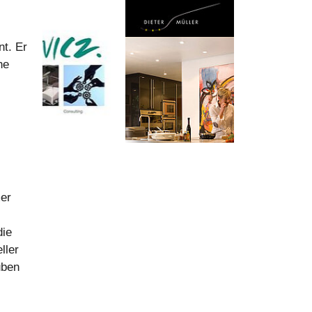
nt. Er
he
mer
die
ller
uben