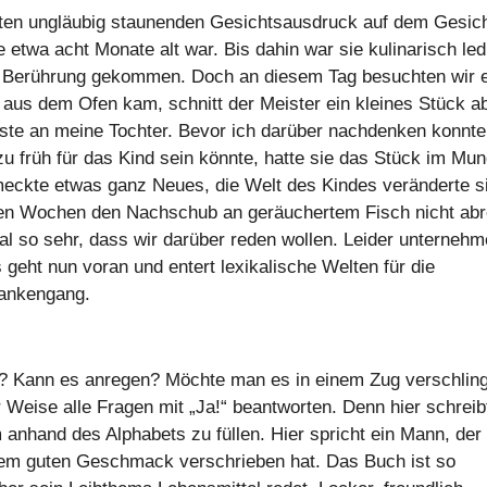
sten ungläubig staunenden Gesichtsausdruck auf dem Gesic
e etwa acht Monate alt war. Bis dahin war sie kulinarisch led
in Berührung gekommen. Doch an diesem Tag besuchten wir 
h aus dem Ofen kam, schnitt der Meister ein kleines Stück a
 Geste an meine Tochter. Bevor ich darüber nachdenken konnte
u früh für das Kind sein könnte, hatte sie das Stück im Mun
eckte etwas ganz Neues, die Welt des Kindes veränderte s
den Wochen den Nachschub an geräuchertem Fisch nicht abr
 so sehr, dass wir darüber reden wollen. Leider unterneh
geht nun voran und entert lexikalische Welten für die
dankengang.
in? Kann es anregen? Möchte man es in einem Zug verschlin
Weise alle Fragen mit „Ja!“ beantworten. Denn hier schreib
anhand des Alphabets zu füllen. Hier spricht ein Mann, der
dem guten Geschmack verschrieben hat. Das Buch ist so