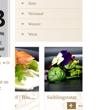
Sinn
Verstand
Wasser
Wein
z
Öl
anthan
st so
C
Goldforelle | Kerbel | Blumenkohl | Hanf
Saiblingstatar
weiter