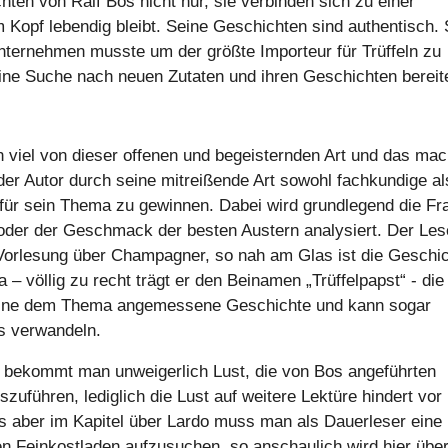
ten von Ralf Bos nicht nur, sie verbinden sich zu einer
 Kopf lebendig bleibt. Seine Geschichten sind authentisch. 
nternehmen musste um der größte Importeur für Trüffeln zu
ine Suche nach neuen Zutaten und ihren Geschichten bereite
viel von dieser offenen und begeisternden Art und das mac
der Autor durch seine mitreißende Art sowohl fachkundige al
r für sein Thema zu gewinnen. Dabei wird grundlegend die Fr
oder der Geschmack der besten Austern analysiert. Der Les
 Vorlesung über Champagner, so nah am Glas ist die Geschi
 – völlig zu recht trägt er den Beinamen „Trüffelpapst“ - die
lt eine dem Thema angemessene Geschichte und kann sogar
is verwandeln.
bekommt man unweigerlich Lust, die von Bos angeführten
zuführen, lediglich die Lust auf weitere Lektüre hindert vor
s aber im Kapitel über Lardo muss man als Dauerleser eine
 Feinkostladen aufzusuchen, so anschaulich wird hier über