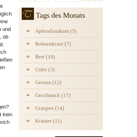
ht
iglich
Tags des Monats
eine
b und
Aphrodisiakum (5)
, ob
Bohnenkraut (7)
d.
ich
Brot (10)
eißen
men
Cidre (3)
Genuss (12)
Geschmack (17)
gen?
Graupen (14)
t kein
Kräuter (11)
 sich