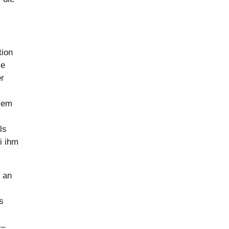
tion
ie
er
esem
ls
i ihm
m an
s
 –