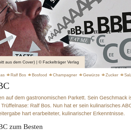
itt aus dem Cover) | © Fackelträger Verlag
mas
Ralf Bos
Bosfood
Champagner
Gewürze
Zucker
Sal
ABC
Kant Immanuel
Lardo
Feinkost
Enzyklopädie
Kulinaristik
X
iten auf dem gastronomischen Parkett. Sein Geschmack i
 Trüffelnase: Ralf Bos. Nun hat er sein kulinarisches AB
tergabe hart erarbeiteter, kulinarischer Erkenntnisse.
chwebender Genuss
 ABC zum Besten
weiter
weiter