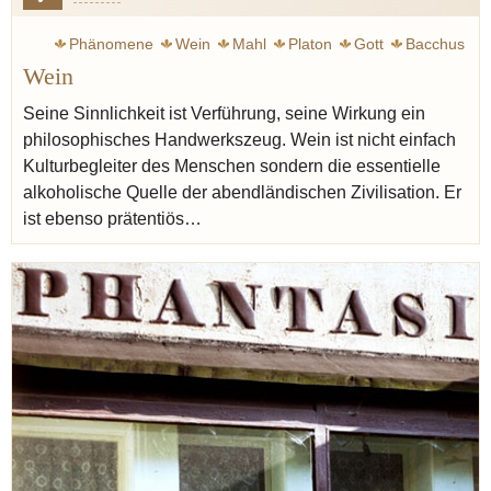
Phänomene
Wein
Mahl
Platon
Gott
Bacchus
Wein
Antike
Sokrates
Aristoteles
Mittelalter
Busch Wilhelm
Symposium
Judentum
Vin naturel
Seine Sinnlichkeit ist Verführung, seine Wirkung ein
philosophisches Handwerkszeug. Wein ist nicht einfach
Kulturbegleiter des Menschen sondern die essentielle
alkoholische Quelle der abendländischen Zivilisation. Er
ist ebenso prätentiös…