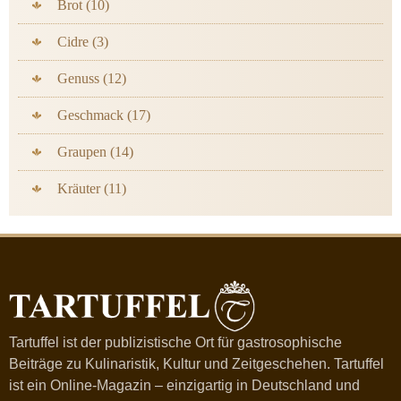
Brot (10)
Cidre (3)
Genuss (12)
Geschmack (17)
Graupen (14)
Kräuter (11)
Tartuffel ist der publizistische Ort für gastrosophische
Beiträge zu Kulinaristik, Kultur und Zeitgeschehen. Tartuffel
ist ein Online-Magazin – einzigartig in Deutschland und