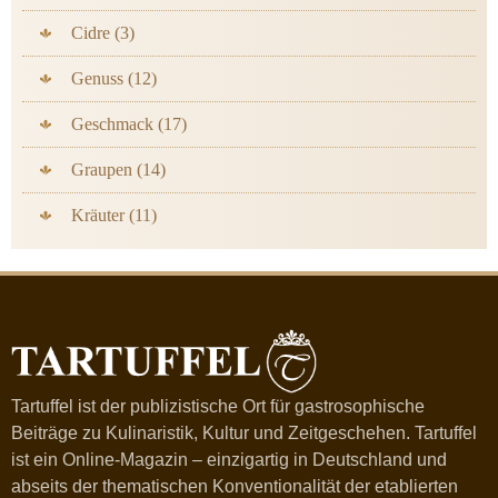
Cidre (3)
Genuss (12)
Geschmack (17)
Graupen (14)
Kräuter (11)
Tartuffel ist der publizistische Ort für gastrosophische
Beiträge zu Kulinaristik, Kultur und Zeitgeschehen. Tartuffel
ist ein Online-Magazin – einzigartig in Deutschland und
abseits der thematischen Konventionalität der etablierten