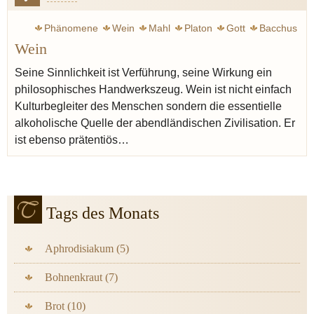
Phänomene
Wein
Mahl
Platon
Gott
Bacchus
Wein
Antike
Sokrates
Aristoteles
Mittelalter
Busch Wilhelm
Symposium
Judentum
Vin naturel
Seine Sinnlichkeit ist Verführung, seine Wirkung ein
philosophisches Handwerkszeug. Wein ist nicht einfach
Kulturbegleiter des Menschen sondern die essentielle
alkoholische Quelle der abendländischen Zivilisation. Er
ist ebenso prätentiös…
Tags des Monats
Aphrodisiakum (5)
Bohnenkraut (7)
Brot (10)