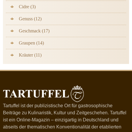
Cidre (3)
Genuss (12)
Geschmack (17)
Graupen (14)
Kräuter (11)
Tartuffel ist der publizistische Ort für gastrosophische
Beiträge zu Kulinaristik, Kultur und Zeitgeschehen. Tartuffel
ist ein Online-Magazin – einzigartig in Deutschland und
abseits der thematischen Konventionalität der etablierten