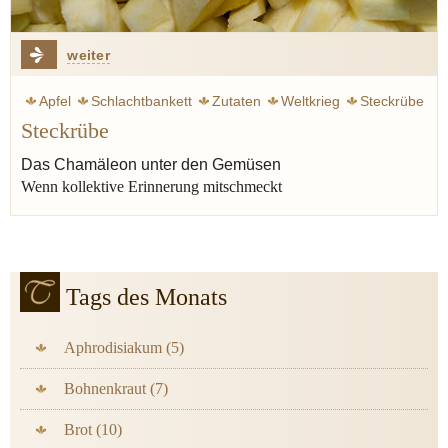
weiter
Apfel
Schlachtbankett
Zutaten
Weltkrieg
Steckrübe
Steckrübe
Kartoffel
Schwein
Klemperer Victor
Graupen
Das Chamäleon unter den Gemüsen
Wenn kollektive Erinnerung mitschmeckt
Tags des Monats
Aphrodisiakum (5)
Bohnenkraut (7)
Brot (10)