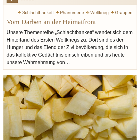
Schlachtbankett
Phänomene
Weltkrieg
Graupen
Vom Darben an der Heimatfront
Brot
Konrad Adenauer
Jünger Ernst
Proust Marcel
Klemperer Victor
Butter
Zweig Stefan
Hamstern
Unsere Themenreihe „Schlachtbankett“ wendet sich dem
Hinterland des Ersten Weltkriegs zu. Dort sind es der
Grünkohl
Rübstiel
Eintopf
Mehlschwitze
Hunger und das Elend der Zivilbevölkerung, die sich in
das kollektive Gedächtnis einschreiben und bis heute
unsere Wahrnehmung von…