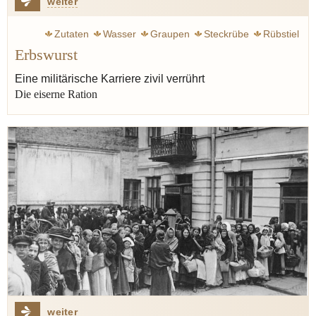
weiter
Zutaten
Wasser
Graupen
Steckrübe
Rübstiel
Erbswurst
Gulasch
Eintopf
Rumfordsuppe
Klemperer Victor
Speck
Erbswurst
Erbsen
Jünger Ernst
Krieg
Eine militärische Karriere zivil verrührt
Die eiserne Ration
Militär
weiter