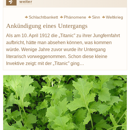
weiter
Schlachtbankett
Phänomene
Sinn
Weltkrieg
Ankündigung eines Untergangs
Zweig Stefan
Krieg
Escoffier Auguste
Ritz
Küche
Austern
Käse
Spargel
Lachs
Graupen
Gerste
Als am 10. April 1912 die „Titanic” zu ihrer Jungfernfahrt
aufbricht, hätte man absehen können, was kommen
Birne
Sherry
Madeira
würde. Wenige Jahre zuvor wurde ihr Untergang
literarisch vorweggenommen. Schon diese kleine
Invektive zeigt: mit der „Titanic” ging…