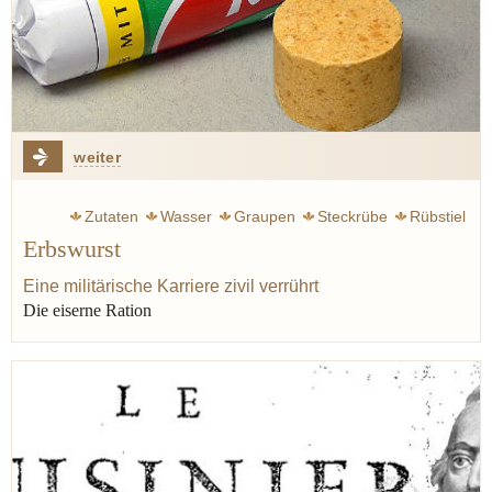
weiter
Zutaten
Wasser
Graupen
Steckrübe
Rübstiel
Erbswurst
Gulasch
Eintopf
Rumfordsuppe
Klemperer Victor
Speck
Erbswurst
Erbsen
Jünger Ernst
Krieg
Eine militärische Karriere zivil verrührt
Die eiserne Ration
Militär