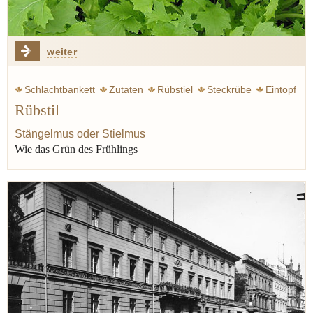
weiter
Schlachtbankett
Zutaten
Rübstiel
Steckrübe
Eintopf
Rübstil
Generationen
Rauke
Rübe
Senf
Stängelmus oder Stielmus
Wie das Grün des Frühlings