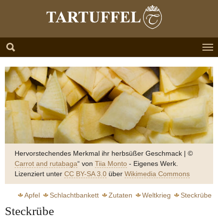
Zum Hauptinhalt springen
Skip to page footer
Hervorstechendes Merkmal ihr herbsüßer Geschmack | ©
Carrot and rutabaga
“ von
Tiia Monto
-
Eigenes Werk
.
Lizenziert unter
CC BY-SA 3.0
über
Wikimedia Commons
Apfel
Schlachtbankett
Zutaten
Weltkrieg
Steckrübe
Steckrübe
Kartoffel
Schwein
Klemperer Victor
Graupen