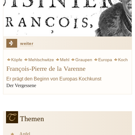
weiter
Köpfe
Mehlschwitze
Mehl
Graupen
Europa
Koch
François-Pierre de la Varenne
Kochkunst
Kulinarik
Mittelalter
Hamburg
Proust Marcel
Er prägt den Beginn von Europas Kochkunst
Der Vergessene
Themen
Apfel