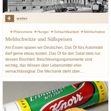
weiter
Phänomene
Hunger
Schlachtbankett
Mehlschwitze
Mehlschwitze und Süßspeisen
Eintopf
Siebeck Wolfram
Steckrübe
Sabbat
Gemüse
Kräuter
Graupen
Weltkrieg
Drittes Reich
Am Essen sparen wir Deutschen. Das Öl fürs Automobil
darf gerne etwas kosten. Das Öl für den Salat stets nur
Lagerung
dessen Bruchteil. Beschleunigungsmomente sind
wichtig, das Wissen über Lebensmittel eher
vernachlässigbar. Die Mechanik steht über…