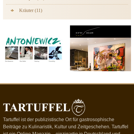
Kräuter (11)
Tartuffel ist der publizistische Ort für gastrosophische
Beiträge zu Kulinaristik, Kultur und Zeitgeschehen. Tartuffel
ist ein Online-Magazin – einzigartig in Deutschland und