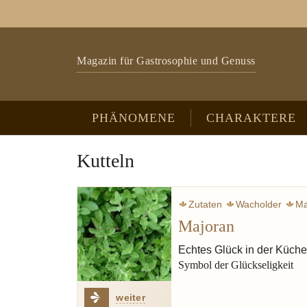
Zum Hauptinhalt springen
Skip to page footer
Magazin für Gastrosophie und Genuss
PHÄNOMENE
CHARAKTERE
Kutteln
Zutaten
Wacholder
Ma
Majoran
Echtes Glück in der Küche
Symbol der Glückseligkeit
weiter