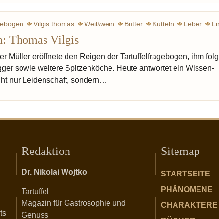
agebogen
Vilgis thomas
Weißwein
Butter
Kutteln
Leber
Li
n: Thomas Vilgis
Champagner
Pasta
Pastis
Blo
er Müller eröffnete den Reigen der Tartuffel­fragebogen, ihm fol
ger sowie weitere Spitzen­köche. Heute antwortet ein Wissen­
icht nur Leiden­schaft, sondern…
Redaktion
Sitemap
Dr. Nikolai Wojtko
STARTSEITE
PHÄNOMENE
Tartuffel
Magazin für Gastrosophie und
CHARAKTERE
ts
Genuss