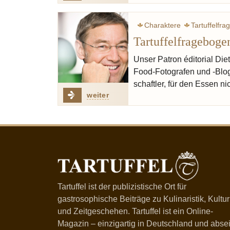
Charaktere
Tartuffelfr
Tartuffelfrageboge
Unser Patron éditorial Diet
Food-Fotografen und -Blog
schaftler, für den Essen n
weiter
Tartuffel ist der publizistische Ort für
gastrosophische Beiträge zu Kulinaristik, Kultur
und Zeitgeschehen. Tartuffel ist ein Online-
Magazin – einzigartig in Deutschland und absei