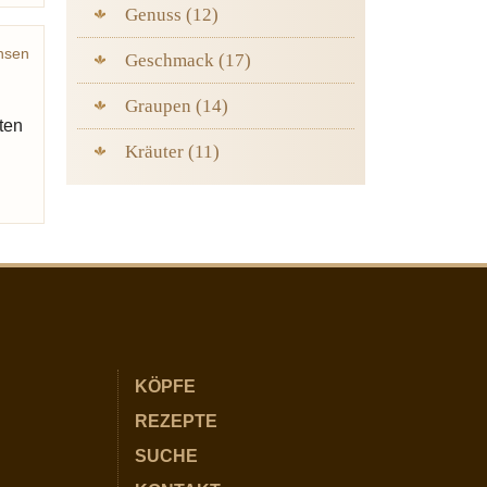
Genuss (12)
nsen
Geschmack (17)
gger
Graupen (14)
gten
Kräuter (11)
KÖPFE
REZEPTE
SUCHE