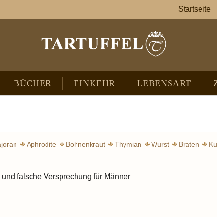
Startseite
BÜCHER
EINKEHR
LEBENSART
joran
Aphrodite
Bohnenkraut
Thymian
Wurst
Braten
Ku
Lippenblütler
Oregano
L
 und falsche Versprechung für Männer