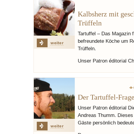
Kalbsherz mit gesc
Trüffeln
Tartuffel – Das Magazin 
befreundete Köche um Rez
weiter
Trüffeln.
Unser Patron éditorial C
Der Tartuffel-Fra
Unser Patron éditorial Di
Andreas Thumm. Dieses 
Gäste persönlich bedeuten
weiter