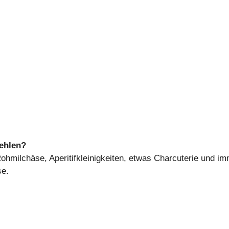
fehlen?
ohmilchäse, Aperitifkleinigkeiten, etwas Charcuterie und i
se.