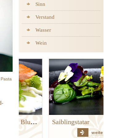
Sinn
Verstand
Wasser
Wein
Pasta
logger
d-
n
Goldforelle | Kerbel | Blumenkohl | Hanf
Saiblingstatar
weiter