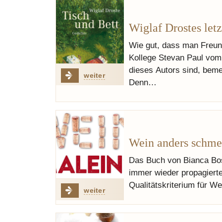
Wiglaf Drostes let
Wie gut, dass man Freund
Kollege Stevan Paul vo
dieses Autors sind, bem
weiter
Denn…
Wein anders schm
Das Buch von Bianca Bos
immer wieder propagiert
Qualitätskriterium für We
weiter