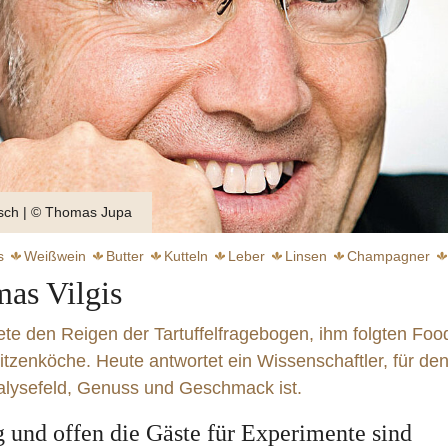
sch | © Thomas Jupa
s
Weißwein
Butter
Kutteln
Leber
Linsen
Champagner
mas Vilgis
Pastis
B
nete den Reigen der Tartuffel­fragebogen, ihm folgten Foo
tzen­köche. Heute antwortet ein Wissen­schaftler, für de
nalysefeld, Genuss und Geschmack ist.
chwebender Genuss
 und offen die Gäste für Experimente sind
weiter
weiter