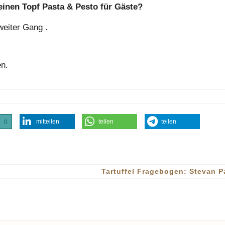
einen Topf Pasta & Pesto für Gäste?
zweiter Gang .
en.
mitteilen
teilen
teilen
0
Tartuffel Fragebogen: Stevan 