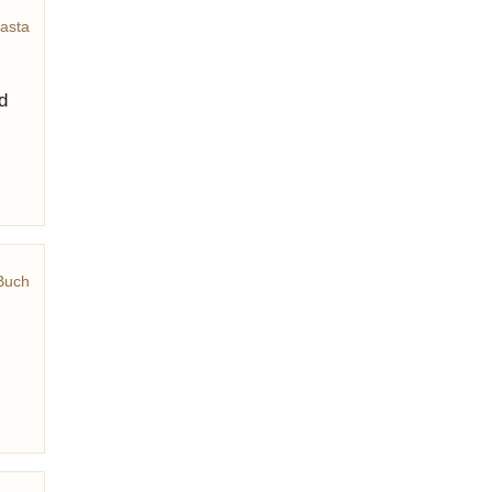
asta
d
Buch