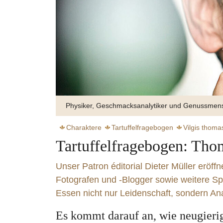
Physiker, Geschmacksanalytiker und Genussmen
Charaktere
Tartuffelfragebogen
Vilgis thoma
Tartuffelfragebogen: Tho
Unser Patron éditorial Dieter Müller eröff
Fotografen und -Blogger sowie weitere Spi
Essen nicht nur Leiden­schaft, sondern A
Zart s
Es kommt darauf an, wie neugierig