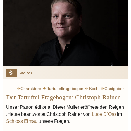
weiter
Charaktere
Tartuffelfragebogen
Koch
Gastgeber
Der Tartuffel Fragebogen: Christoph Rainer
Unser Patron éditorial Dieter Müller eröffnete den Reigen
.Heute beantwortet Christoph Rainer von
Luce D´Oro
im
Schloss Elmau
unsere Fragen.