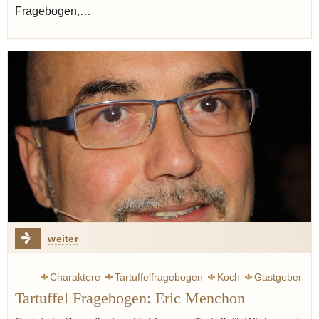
Fragebogen,…
weiter
Charaktere
Tartuffelfragebogen
Koch
Gastgeber
Tartuffel Fragebogen: Eric Menchon
Dekonstrukteur