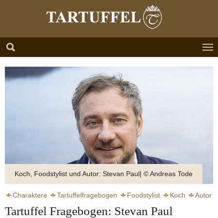
Zum Hauptinhalt springen
Skip to page footer
Koch, Foodstylist und Autor: Stevan Paul| © Andreas Tode
Charaktere
Tartuffelfragebogen
Foodstylist
Koch
Autor
Tartuffel Fragebogen: Stevan Paul