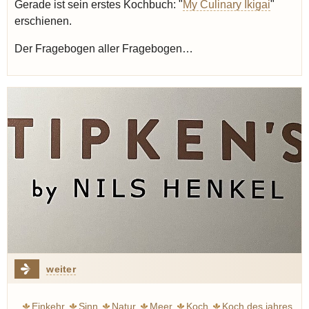
Gerade ist sein erstes Kochbuch: "
My Culinary Ikigai
"
erschienen.
Der Fragebogen aller Fragebogen…
weiter
Einkehr
Sinn
Natur
Meer
Koch
Koch des jahres