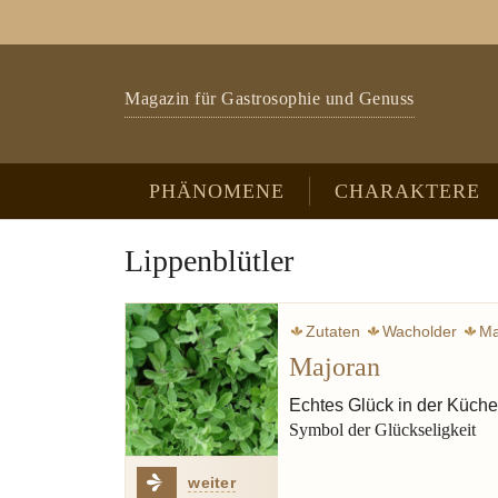
Zum Hauptinhalt springen
Skip to page footer
Magazin für Gastrosophie und Genuss
PHÄNOMENE
CHARAKTERE
Lippenblütler
Zutaten
Wacholder
Ma
Majoran
Echtes Glück in der Küche
Symbol der Glückseligkeit
weiter