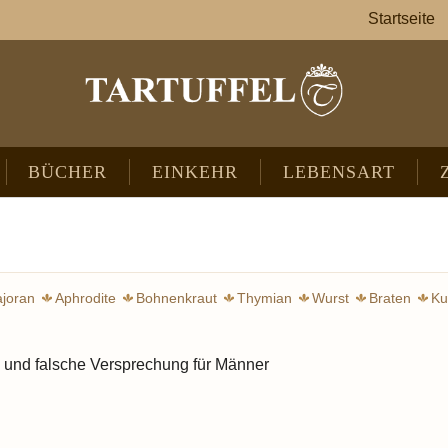
Startseite
BÜCHER
EINKEHR
LEBENSART
joran
Aphrodite
Bohnenkraut
Thymian
Wurst
Braten
Ku
Lippenblütler
Oregano
L
 und falsche Versprechung für Männer