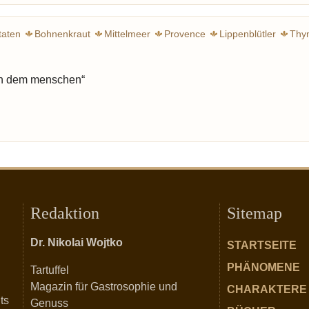
taten
Bohnenkraut
Mittelmeer
Provence
Lippenblütler
Thy
an dem menschen“
Redaktion
Sitemap
Dr. Nikolai Wojtko
STARTSEITE
PHÄNOMENE
Tartuffel
Magazin für Gastrosophie und
CHARAKTERE
ts
Genuss