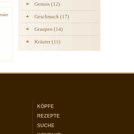
Genuss (12)
mian
Geschmack (17)
Graupen (14)
Kräuter (11)
KÖPFE
REZEPTE
SUCHE