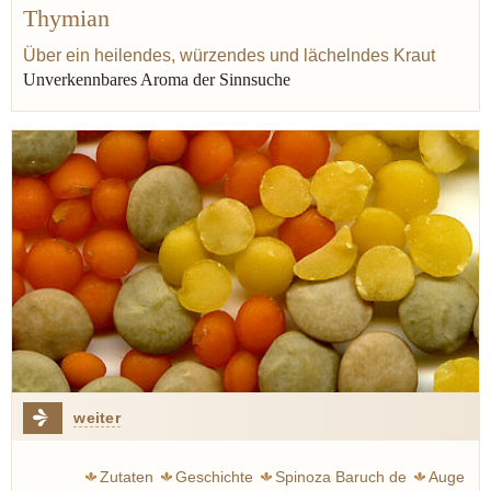
Thymian
Thymian
Antike
Majoran
Pastis
Über ein heilendes, würzendes und lächelndes Kraut
Unverkennbares Aroma der Sinnsuche
weiter
Zutaten
Geschichte
Spinoza Baruch de
Auge