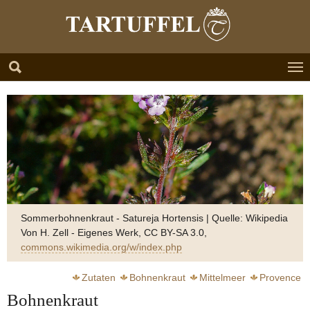
Zum Hauptinhalt springen
Skip to page footer
Sommerbohnenkraut - Satureja Hortensis | Quelle: Wikipedia
Von H. Zell - Eigenes Werk, CC BY-SA 3.0,
commons.wikimedia.org/w/index.php
Zutaten
Bohnenkraut
Mittelmeer
Provence
Bohnenkraut
Lippenblütler
Thymian