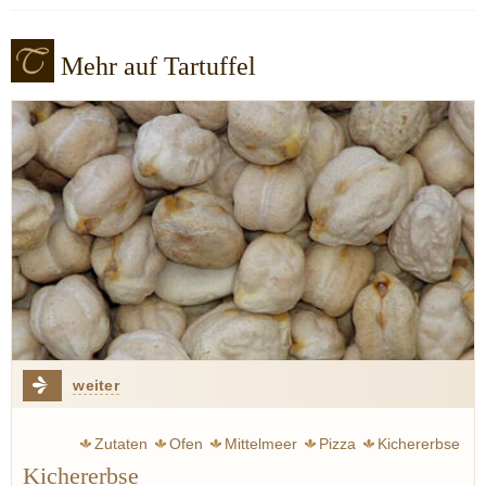
Mehr auf Tartuffel
weiter
Zutaten
Ofen
Mittelmeer
Pizza
Kichererbse
Kichererbse
Orient
Eintopf
Suppe
Sizilien
Italien
Frankreich