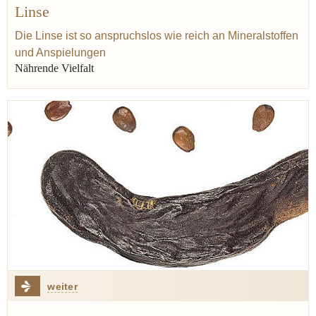
Linse
Antike
Mittelalter
Eisen
Hülsenfrucht
Bohne
Bibel
Bohnenkraut
Baruch de Spinoza
Kichererbse
Die Linse ist so anspruchslos wie reich an Mineralstoffen
und Anspielungen
Nährende Vielfalt
weiter