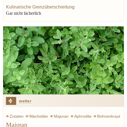
Kulinarische Grenzüberschreitung
Gar nicht lächerlich
weiter
Zutaten
Wacholder
Majoran
Aphrodite
Bohnenkraut
Majoran
Thymian
Wurst
Braten
Kutteln
Lippenblütler