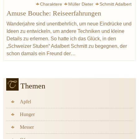
Charaktere
Müller Dieter
Schmitt Adalbert
Amuse Bouche: Reiseerfahrungen
Schweizer Stuben
Müller Jörg
Frankreich
Italien
Mittelmeer
Nudeln
Pasta
Fond
Toskana
Wanderjahre sind unentbehrlich, um neue Eindrücke und
Ideen zu entwickeln, um andere Techniken und kleine
Provence
Amerika
Hawaii
Japan
Thailand
Details zu erlernen. So hatte ich das Glück, in den
Australien
Curry
Patron éditorial
Piemont
„Schweizer Stuben“ Adalbert Schmitt zu begegnen, der
schon damals ein Freund der…
Themen
Apfel
Hunger
Messer