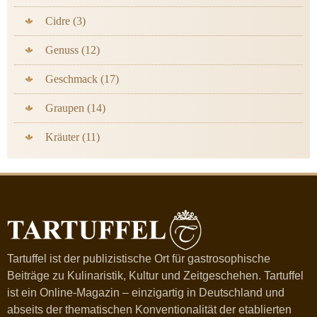
Cidre (3)
Genuss (12)
Geschmack (17)
Graupen (14)
Kräuter (11)
Tartuffel ist der publizistische Ort für gastrosophische
Beiträge zu Kulinaristik, Kultur und Zeitgeschehen. Tartuffel
ist ein Online-Magazin – einzigartig in Deutschland und
abseits der thematischen Konventionalität der etablierten