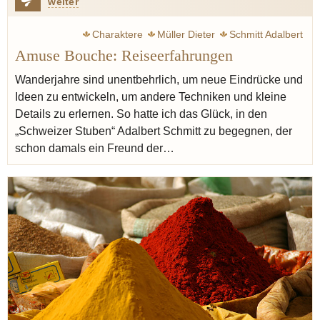
weiter
Charaktere
Müller Dieter
Schmitt Adalbert
Amuse Bouche: Reiseerfahrungen
Schweizer Stuben
Müller Jörg
Frankreich
Italien
Mittelmeer
Nudeln
Pasta
Fond
Toskana
Wanderjahre sind unentbehrlich, um neue Eindrücke und
Ideen zu entwickeln, um andere Techniken und kleine
Provence
Amerika
Hawaii
Japan
Thailand
Details zu erlernen. So hatte ich das Glück, in den
Australien
Curry
Patron éditorial
Piemont
„Schweizer Stuben“ Adalbert Schmitt zu begegnen, der
schon damals ein Freund der…