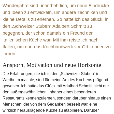
Mittelmeer
Nudeln
Pasta
Fond
Toskana
Provence
Wanderjahre sind unentbehrlich, um neue Eindrücke
Amerika
Hawaii
Japan
Thailand
Australien
Curry
und Ideen zu entwickeln, um andere Techniken und
kleine Details zu erlernen. So hatte ich das Glück, in
Patron éditorial
Piemont
den „Schweizer Stuben“ Adalbert Schmitt zu
begegnen, der schon damals ein Freund der
italienischen Küche war. Mit ihm reiste ich nach
Italien, um dort das Kochhandwerk vor Ort kennen zu
lernen.
Ansporn, Motivation und neue Horizonte
Die Erfahrungen, die ich in den „Schweizer Stuben“ in
Wertheim machte, sind für meine Art des Kochens prägend
gewesen. Ich hatte das Glück mit Adalbert Schmitt nicht nur
den außergewöhnlichen Inhaber eines besonderen
Restaurants kennenzulernen, sondern darüber hinaus einen
Menschen, der von dem Gedanken beseelt war, eine
wirklich herausragende Küche zu etablieren. Darüber