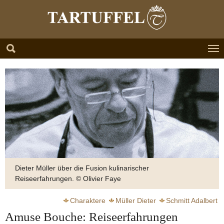
Zum Hauptinhalt springen
Skip to page footer
Dieter Müller über die Fusion kulinarischer
Reiseerfahrungen. © Olivier Faye
Charaktere
Müller Dieter
Schmitt Adalbert
Amuse Bouche: Reiseerfahrungen
Schweizer Stuben
Müller Jörg
Frankreich
Italien