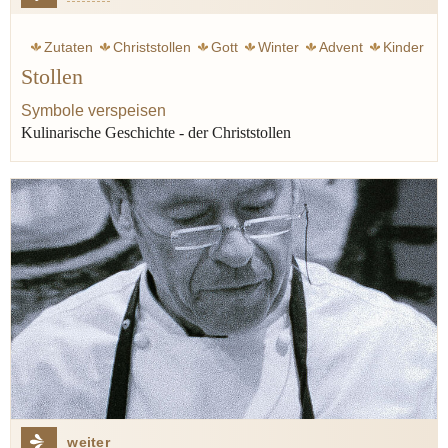
Zutaten
Christstollen
Gott
Winter
Advent
Kinder
Stollen
Stollen
Geschichte
Orient
Gewürze
Rum
Weihnachten
Backen
Marzipan
Phantasie
Zimt
Symbole verspeisen
Kulinarische Geschichte - der Christstollen
Schokolade
weiter