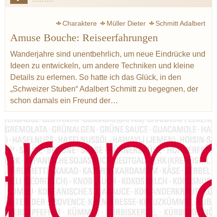
Charaktere
Müller Dieter
Schmitt Adalbert
Amuse Bouche: Reiseerfahrungen
Schweizer Stuben
Müller Jörg
Frankreich
Italien
Mittelmeer
Nudeln
Pasta
Fond
Toskana
Wanderjahre sind unentbehrlich, um neue Eindrücke und
Ideen zu entwickeln, um andere Techniken und kleine
Provence
Amerika
Hawaii
Japan
Thailand
Details zu erlernen. So hatte ich das Glück, in den
Australien
Curry
Patron éditorial
Piemont
„Schweizer Stuben“ Adalbert Schmitt zu begegnen, der
schon damals ein Freund der…