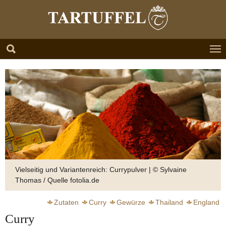
Zum Hauptinhalt springen
Skip to page footer
Vielseitig und Variantenreich: Currypulver | © Sylvaine
Thomas / Quelle fotolia.de
Zutaten
Curry
Gewürze
Thailand
England
Curry