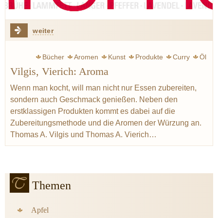
weiter
Bücher
Aromen
Kunst
Produkte
Curry
Öl
Vilgis, Vierich: Aroma
Butter
Goethe Johann Wolfgang
Bohnenkraut
Oregano
Walnuss
Essig
Erdbeere
Kapern
Wenn man kocht, will man nicht nur Essen zubereiten,
sondern auch Geschmack genießen. Neben den
Bergamotte
erstklassigen Produkten kommt es dabei auf die
Zubereitungsmethode und die Aromen der Würzung an.
Thomas A. Vilgis und Thomas A. Vierich…
Themen
Apfel