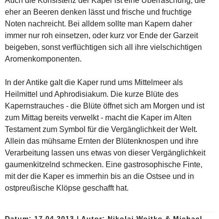
Auch die Konsistenz der Kaper ist eine Überraschung, die
eher an Beeren denken lässt und frische und fruchtige
Noten nachreicht. Bei alldem sollte man Kapern daher
immer nur roh einsetzen, oder kurz vor Ende der Garzeit
beigeben, sonst verflüchtigen sich all ihre vielschichtigen
Aromenkomponenten.
In der Antike galt die Kaper rund ums Mittelmeer als
Heilmittel und Aphrodisiakum. Die kurze Blüte des
Kapernstrauches - die Blüte öffnet sich am Morgen und ist
zum Mittag bereits verwelkt - macht die Kaper im Alten
Testament zum Symbol für die Vergänglichkeit der Welt.
Allein das mühsame Ernten der Blütenknospen und ihre
Verarbeitung lassen uns etwas von dieser Vergänglichkeit
gaumenkitzelnd schmecken. Eine gastrosophische Finte,
mit der die Kaper es immerhin bis an die Ostsee und in
ostpreußische Klöpse geschafft hat.
Datum: 17.04.2013
|
Autor:
Nikolai Wojtko & Michael