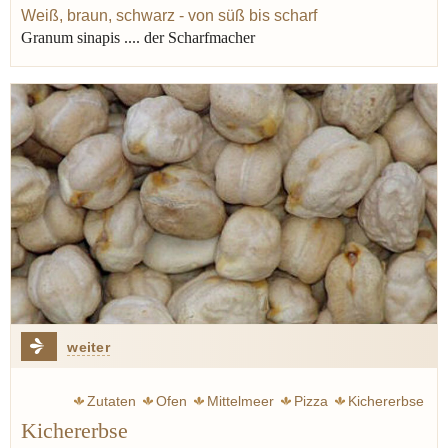
Weiß, braun, schwarz - von süß bis scharf
Granum sinapis .... der Scharfmacher
weiter
Zutaten
Ofen
Mittelmeer
Pizza
Kichererbse
Kichererbse
Orient
Eintopf
Suppe
Sizilien
Italien
Frankreich