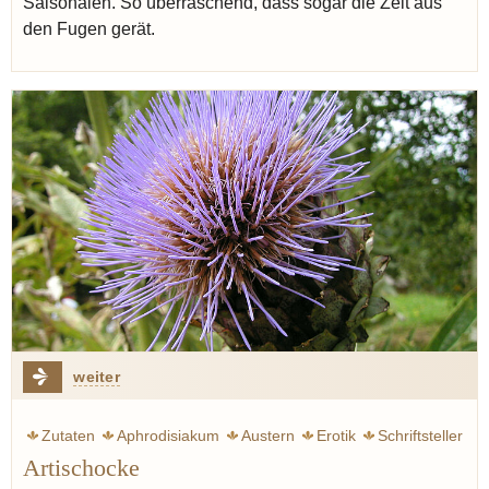
Saisonalen. So überraschend, dass sogar die Zeit aus
den Fugen gerät.
weiter
Zutaten
Aphrodisiakum
Austern
Erotik
Schriftsteller
Artischocke
Spargel