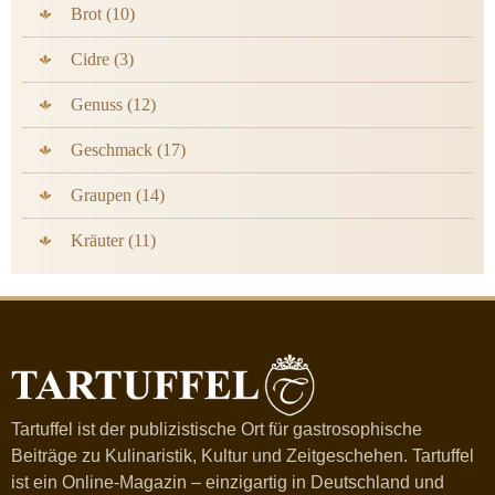
Brot (10)
Cidre (3)
Genuss (12)
Geschmack (17)
Graupen (14)
Kräuter (11)
Tartuffel ist der publizistische Ort für gastrosophische
Beiträge zu Kulinaristik, Kultur und Zeitgeschehen. Tartuffel
ist ein Online-Magazin – einzigartig in Deutschland und