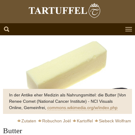
Zum Hauptinhalt springen
Skip to page footer
In der Antike eher Medizin als Nahrungsmittel: die Butter |Von
Renee Comet (National Cancer Institute) - NCI Visuals
Online, Gemeinfrei,
commons.wikimedia.org/w/index.php
Zutaten
Robuchon Joël
Kartoffel
Siebeck Wolfram
Butter
Geschmack
Xanthan