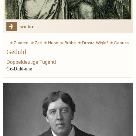
weiter
Zutaten
Zeit
Huhn
Brühe
Droste Wiglaf
Genuss
Geduld
Geschmack
Lauch
Doppeldeutige Tugend
Ge-Duld-ung