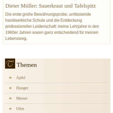
Dieter Müller: Sauerkraut und Tafelspitz
Tafelspitz
Kartoffel
Fisch
Schwarzwald
Müller Jörg
Sauerkraut
Baden
Meerrettich
Die erste große Bewährungsprobe, umfassende
handwerkliche Schule und die Entdeckung
professioneller Leidenschaft: meine Lehrjahre in den
1960er Jahren waren ganz entscheidend für meinen
Lebensweg.
Themen
Apfel
Hunger
Messer
Ofen