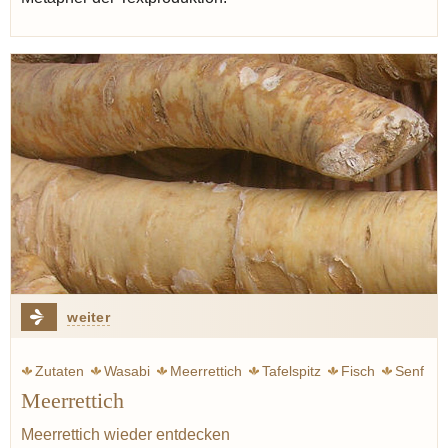
weiter
Zutaten
Wasabi
Meerrettich
Tafelspitz
Fisch
Senf
Meerrettich
Sashimi
Sushi
Zitrone
Rübstiel
Meerrettich wieder entdecken