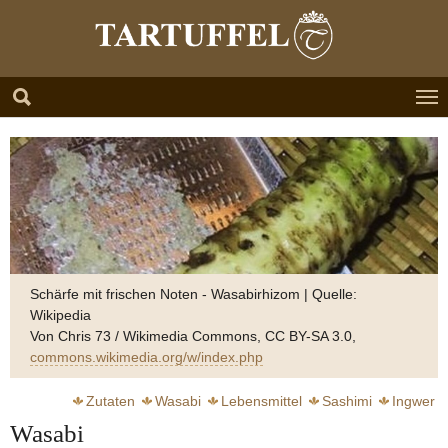
Zum Hauptinhalt springen
Skip to page footer
Schärfe mit frischen Noten - Wasabirhizom | Quelle:
Wikipedia
Von Chris 73 / Wikimedia Commons, CC BY-SA 3.0,
commons.wikimedia.org/w/index.php
Zutaten
Wasabi
Lebensmittel
Sashimi
Ingwer
Wasabi
Meerrettich