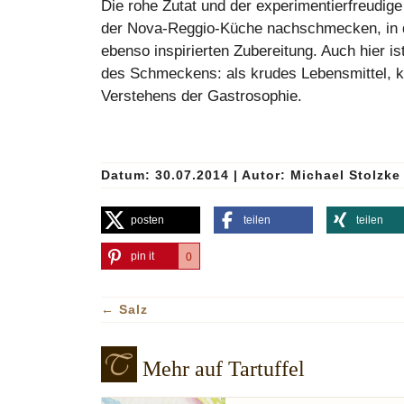
Die rohe Zutat und der experimentierfreudige 
der Nova-Reggio-Küche nachschmecken, in der
ebenso inspirierten Zubereitung. Auch hier 
des Schmeckens: als krudes Lebensmittel, kul
Verstehens der Gastrosophie.
Datum: 30.07.2014
|
Autor:
Michael Stolzke
posten
teilen
teilen
pin it
0
←
Salz
Mehr auf Tartuffel