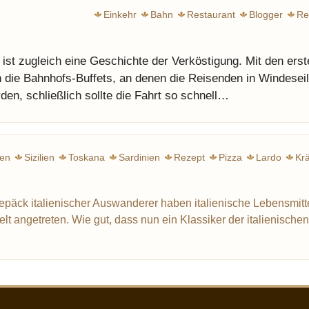
Einkehr
Bahn
Restaurant
Blogger
Re
ist zugleich eine Geschichte der Verköstigung. Mit den erst
 die Bahnhofs-Buffets, an denen die Reisenden in Windesei
den, schließlich sollte die Fahrt so schnell…
ien
Sizilien
Toskana
Sardinien
Rezept
Pizza
Lardo
Kr
epäck italienischer Auswanderer haben italienische Lebensmitt
t angetreten. Wie gut, dass nun ein Klassiker der italienische