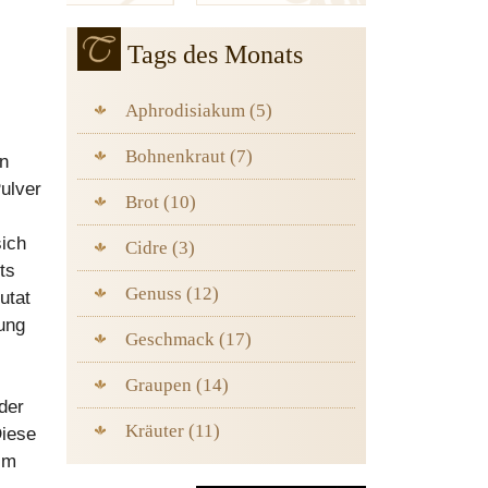
Tags des Monats
Aphrodisiakum (5)
Bohnenkraut (7)
en
ulver
Brot (10)
sich
Cidre (3)
ts
Genuss (12)
utat
tung
Geschmack (17)
Graupen (14)
der
Kräuter (11)
Diese
im