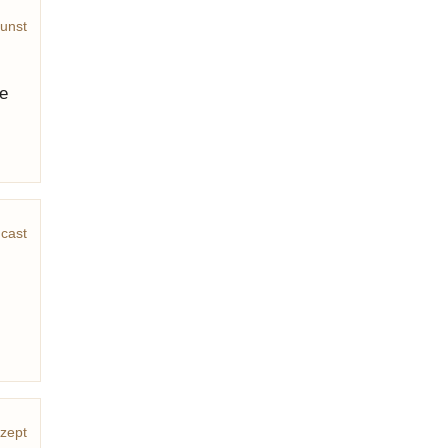
unst
e
cast
zept