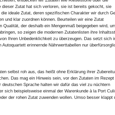
achlesen, entdecken wir Zutaten wie Rieselstoffe oder die
eser Zutat hat sich verloren, sie ist bereits gekocht, sie
die ideale Zutat, deren spezifischen Charakter wir durch G
 und klar zuordnen können. Beurteilen wir eine Zutat
n Qualität, der deshalb ein Mengenmaß beigegeben wird, um
ringen, so zeigen die modernen Zutatenlisten ihre Inhaltsst
von Ihren Unbedenklichkeit zu überzeugen. Das setzt sich 
n Autoquartett erinnernde Nährwerttabellen nur überfürsorgli
en selbst roh aus, das heißt ohne Erklärung ihrer Zubereitu
chen. Das mag ein Hinweis sein, vor den Zutaten im Rezept
r deutschen Sprache halten wir dafür das viel zu nüchtern
 sich beispielsweise einmal der Warenkunde à la Port Culi
ieder der rohen Zutat zuwenden wollen. Umso besser klappt 