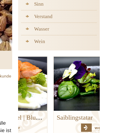
Sinn
Verstand
Wasser
Wein
kunde
Goldforelle | Kerbel | Blumenkohl | Hanf
Saiblingstatar
lle
weiter
e ist