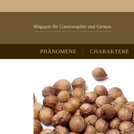
Zum Hauptinhalt springen
Skip to page footer
Magazin für Gastrosophie und Genuss
PHÄNOMENE
CHARAKTERE