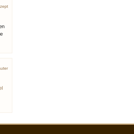
zept
en
le
äuter
el
n