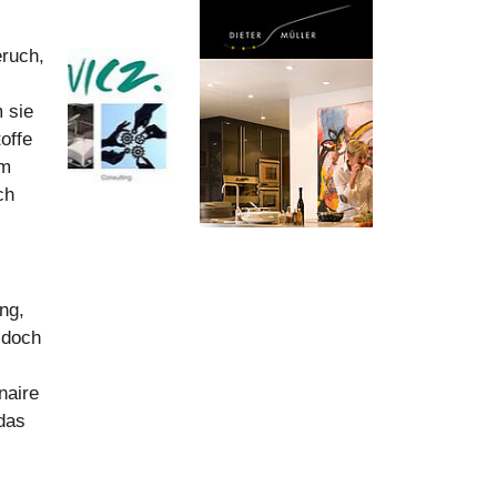
eruch,
 sie
offe
im
ch
ng,
 doch
naire
das