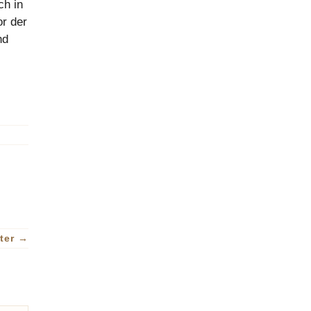
ch in
or der
nd
ter
→