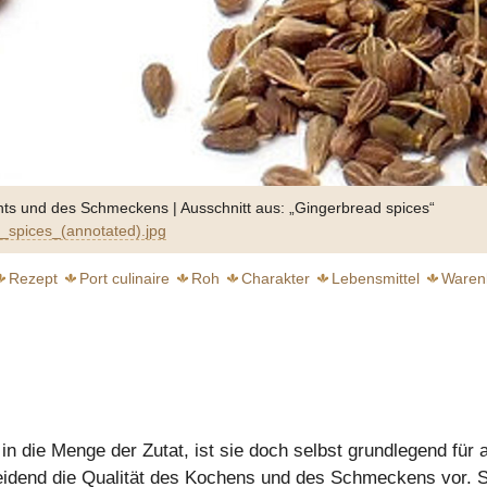
hts und des Schmeckens | Ausschnitt aus: „Gingerbread spices“
_spices_(annotated).jpg
Rezept
Port culinaire
Roh
Charakter
Lebensmittel
Waren
chwebender Genuss
 in die Menge der Zutat, ist sie doch selbst grundlegend für a
weiter
weiter
heidend die Qualität des Kochens und des Schmeckens vor. Si