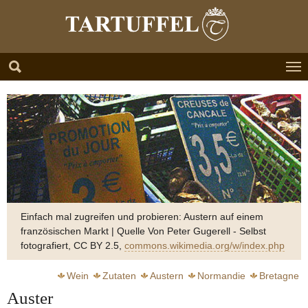
Zum Hauptinhalt springen
Skip to page footer
Einfach mal zugreifen und probieren: Austern auf einem
französischen Markt | Quelle Von Peter Gugerell - Selbst
fotografiert, CC BY 2.5,
commons.wikimedia.org/w/index.php
Wein
Zutaten
Austern
Normandie
Bretagne
Auster
Bocuse Paul
Essig
Zitrone