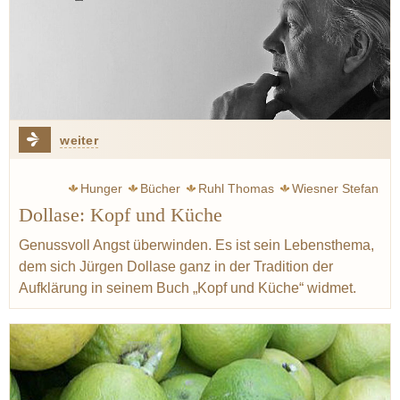
weiter
Hunger
Bücher
Ruhl Thomas
Wiesner Stefan
Dollase: Kopf und Küche
Menchon Eric
Wissler Joachim
Hümbs Christian
Mäeutik
Aufklärung
Bretagne
Normandie
Genussvoll Angst überwinden. Es ist sein Lebensthema,
dem sich Jürgen Dollase ganz in der Tradition der
Aufklärung in seinem Buch „Kopf und Küche“ widmet.