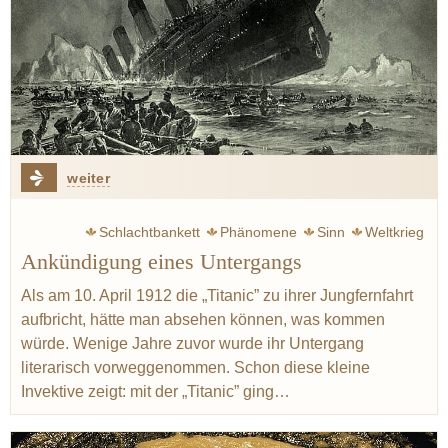
weiter
Schlachtbankett
Phänomene
Sinn
Weltkrieg
Ankündigung eines Untergangs
Zweig Stefan
Krieg
Escoffier Auguste
Ritz
Küche
Austern
Käse
Spargel
Lachs
Graupen
Gerste
Als am 10. April 1912 die „Titanic” zu ihrer Jungfernfahrt
aufbricht, hätte man absehen können, was kommen
Birne
Sherry
Madeira
würde. Wenige Jahre zuvor wurde ihr Untergang
literarisch vorweggenommen. Schon diese kleine
Invektive zeigt: mit der „Titanic” ging…