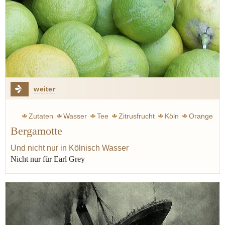
weiter
Zutaten
Wasser
Tee
Zitrusfrucht
Köln
Orange
Bergamotte
Zitrone
Öl
Cocktail
Vilgis thomas
Zitronatzitrone
Italien
Gin
Bergamotte
Und nicht nur in Kölnisch Wasser
Nicht nur für Earl Grey