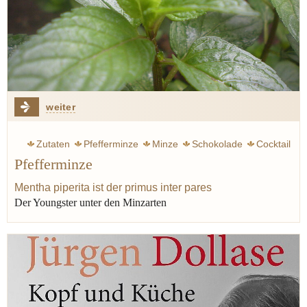
weiter
Zutaten
Pfefferminze
Minze
Schokolade
Cocktail
Pfefferminze
Obst
Erdbeere
Orange
Zitrone
Suppe
Sauce
Tee
Mentha piperita ist der primus inter pares
Der Youngster unter den Minzarten