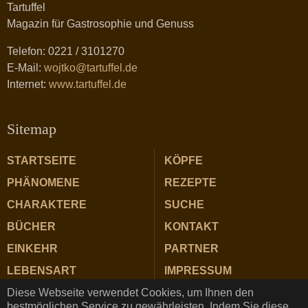
Tartuffel
Magazin für Gastrosophie und Genuss
Telefon: 0221 / 3101270
E-Mail:
wojtko@tartuffel.de
Internet:
www.tartuffel.de
Sitemap
STARTSEITE
KÖPFE
PHÄNOMENE
REZEPTE
CHARAKTERE
SUCHE
BÜCHER
KONTAKT
EINKEHR
PARTNER
LEBENSART
IMPRESSUM
Diese Webseite verwendet Cookies, um Ihnen den
ZUTATEN
DATENSCHUTZ
bestmöglichen Service zu gewährleisten. Indem Sie diese