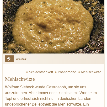
weiter
Schlachtbankett
Phänomene
Mehlschwitze
Mehlschwitze
Siebeck Wolfram
Steckrübe
Graupen
Eintopf
Butter
Erdbeere
Point Fernand
Bocuse Paul
Wolfram Siebeck wurde Gastrosoph, um sie uns
auszutreiben. Aber immer noch klebt sie mit Wonne im
Varenne françois-pierre de la
Spargel
Drittes Reich
Topf und erfreut sich nicht nur in deutschen Landen
ungebrochener Beliebtheit: die Mehlschwitze. Ein