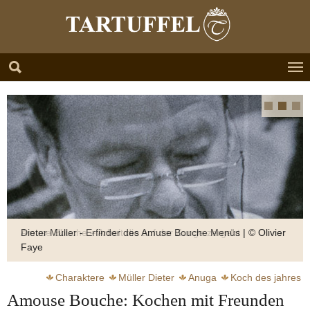
Zum Hauptinhalt springen
Skip to page footer
Dieter Müller - Erfinder des Amuse Bouche Menüs | © Olivier
Faye
Charaktere
Müller Dieter
Anuga
Koch des jahres
Amouse Bouche: Kochen mit Freunden
Kochshow
Nachwuchs
Èditorial patron