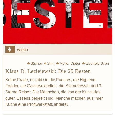
weiter
Bücher
Sinn
Müller Dieter
Elverfeld Sven
Klaus D. Leciejewski: Die 25 Besten
Wissler Joachim
Erfort Klaus
Kunst
Kochen
Kreativität
Generationen
Avantgarde
Keine Frage, es gibt sie die Foodies, die Highend
Fooder, die Gastrosexuellen, die Sternefresser und 3
Sterne Reiser. Die Menschen, die von der Kunst des
guten Essens beseelt sind. Manche machen aus ihrer
Küche eine Profiwerkstatt, andere…