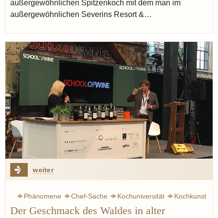
außergewöhnlichen Spitzenkoch mit dem man im
außergewöhnlichen Severins Resort &…
weiter
Phänomene
Chef-Sache
Kochuniversität
Kochkunst
Der Geschmack des Waldes in alter
Kochshow
Sternekoch
Pilze