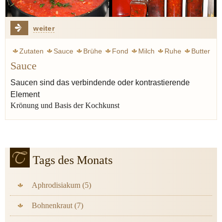
weiter
Zutaten
Sauce
Brühe
Fond
Milch
Ruhe
Butter
Sauce
Kräuter
Antike
Klink Vincent
Custard
Saucen sind das verbindende oder kontrastierende
Element
Krönung und Basis der Kochkunst
Tags des Monats
Aphrodisiakum (5)
Bohnenkraut (7)