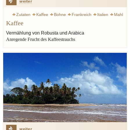
weiter
Zutaten
Kaffee
Bohne
Frankreich
Italien
Mahl
Kaffee
Genuss
Glas
Milch
Balzac Honoré de
Vermählung von Robusta und Arabica
Anregende Frucht des Kaffeestrauchs
weiter