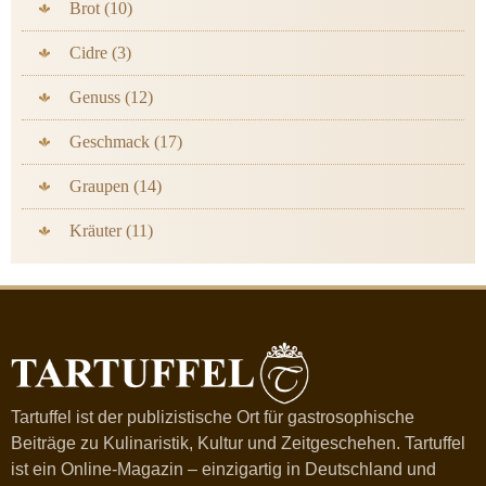
Brot (10)
Cidre (3)
Genuss (12)
Geschmack (17)
Graupen (14)
Kräuter (11)
Tartuffel ist der publizistische Ort für gastrosophische
Beiträge zu Kulinaristik, Kultur und Zeitgeschehen. Tartuffel
ist ein Online-Magazin – einzigartig in Deutschland und