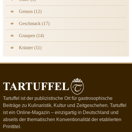
Genuss (12)
Geschmack (17)
Graupen (14)
Kräuter (11)
Tartuffel ist der publizistische Ort für gastrosophische
Beiträge zu Kulinaristik, Kultur und Zeitgeschehen. Tartuffel
ist ein Online-Magazin – einzigartig in Deutschland und
abseits der thematischen Konventionalität der etablierten
Printtitel.