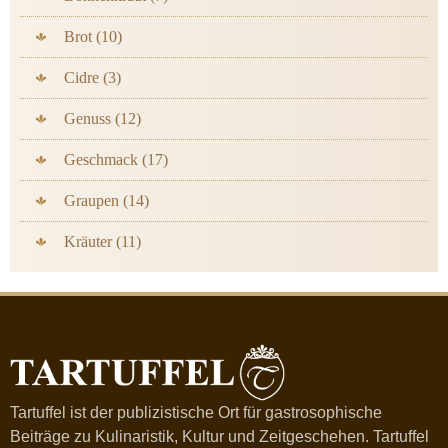
Brot (10)
Cidre (3)
Genuss (12)
Geschmack (17)
Graupen (14)
Kräuter (11)
Tartuffel ist der publizistische Ort für gastrosophische
Beiträge zu Kulinaristik, Kultur und Zeitgeschehen. Tartuffel