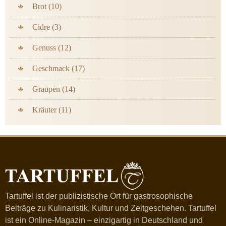
Brot (10)
Cidre (3)
Genuss (12)
Geschmack (17)
Graupen (14)
Kräuter (11)
Tartuffel ist der publizistische Ort für gastrosophische
Beiträge zu Kulinaristik, Kultur und Zeitgeschehen. Tartuffel
ist ein Online-Magazin – einzigartig in Deutschland und