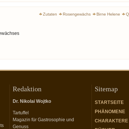
Zutaten
Rosengewächs
Birne Helene
Q
gewächses
Redaktion
Sitemap
Dr. Nikolai Wojtko
STARTSEITE
PHÄNOMENE
Tartuffel
Magazin für Gastrosophie und
CHARAKTERE
ts
Genuss