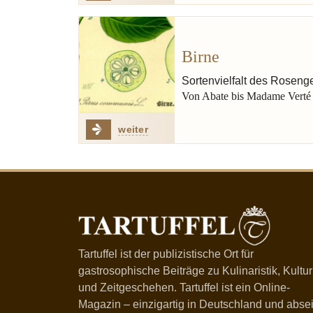
Birne
Sortenvielfalt des Rosen
Von Abate bis Madame Verté
weiter
Tartuffel ist der publizistische Ort für
gastrosophische Beiträge zu Kulinaristik, Kultur
und Zeitgeschehen. Tartuffel ist ein Online-
Magazin – einzigartig in Deutschland und absei