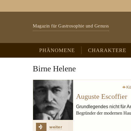
Zum Hauptinhalt springen
Skip to page footer
Magazin für Gastrosophie und Genuss
PHÄNOMENE
CHARAKTERE
Birne Helene
Kö
Auguste Escoffier
Grundlegendes nicht für A
Begründer der modernen Hau
weiter