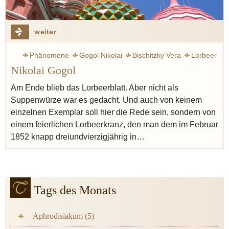
weiter
Phänomene
Gogol Nikolai
Bischitzky Vera
Lorbeer
Nikolai Gogol
Russland
Ukraine
Italien
Makkaroni
Parmesan
Seelen
Sushi
Piroggen
Plinsen
Haare
Bouletten
Am Ende blieb das Lorbeerblatt. Aber nicht als
Suppenwürze war es gedacht. Und auch von keinem
Kur
Krankheit
Fast
Gelage
Mann Thomas
einzelnen Exemplar soll hier die Rede sein, sondern von
einem feierlichen Lorbeerkranz, den man dem im Februar
1852 knapp dreiundvierzigjährig in…
Tags des Monats
Aphrodisiakum (5)