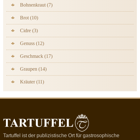
Bohnenkraut (7)
Brot (10)
Cidre (3)
Genuss (12)
Geschmack (17)
Graupen (14)
Kräuter (11)
Tartuffel ist der publizistische Ort für gastrosophische