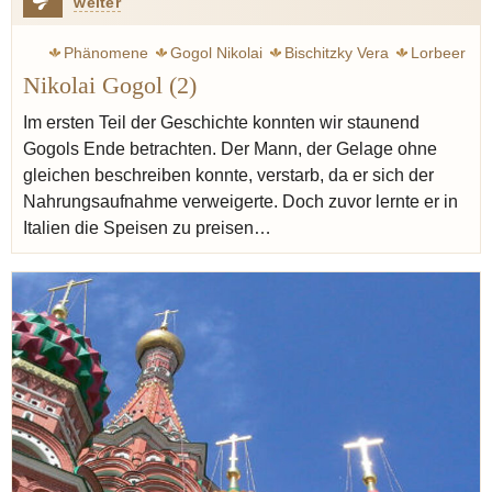
weiter
Phänomene
Gogol Nikolai
Bischitzky Vera
Lorbeer
Nikolai Gogol (2)
Russland
Ukraine
Italien
Makkaroni
Parmesan
Seelen
Sushi
Piroggen
Plinsen
Haare
Bouletten
Im ersten Teil der Geschichte konnten wir staunend
Gogols Ende betrachten. Der Mann, der Gelage ohne
Kur
Krankheit
Fast
Gelage
Mann Thomas
Paris
gleichen beschreiben konnte, verstarb, da er sich der
Butter
Nahrungsaufnahme verweigerte. Doch zuvor lernte er in
Italien die Speisen zu preisen…