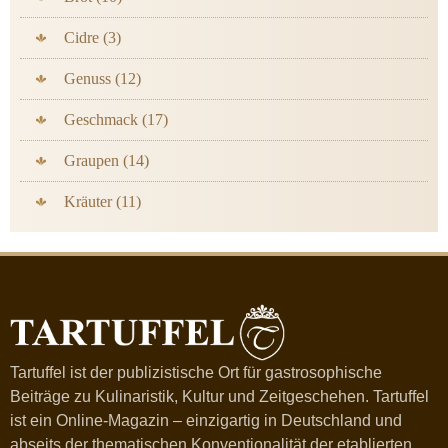
Cidre (3)
Genuss (12)
Geschmack (17)
Graupen (14)
Kräuter (11)
Tartuffel ist der publizistische Ort für gastrosophische
Beiträge zu Kulinaristik, Kultur und Zeitgeschehen. Tartuffel
ist ein Online-Magazin – einzigartig in Deutschland und
abseits der thematischen Konventionalität der etablierten