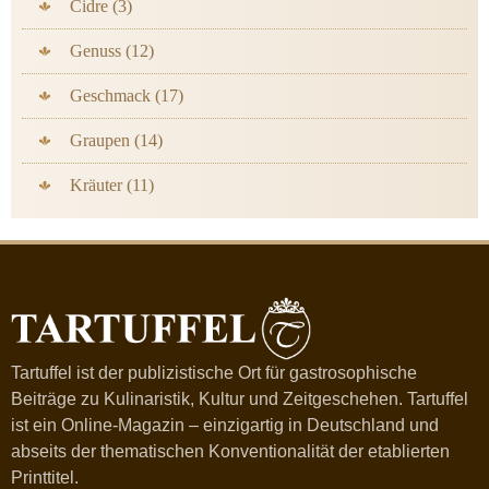
Cidre (3)
Genuss (12)
Geschmack (17)
Graupen (14)
Kräuter (11)
Tartuffel ist der publizistische Ort für gastrosophische
Beiträge zu Kulinaristik, Kultur und Zeitgeschehen. Tartuffel
ist ein Online-Magazin – einzigartig in Deutschland und
abseits der thematischen Konventionalität der etablierten
Printtitel.