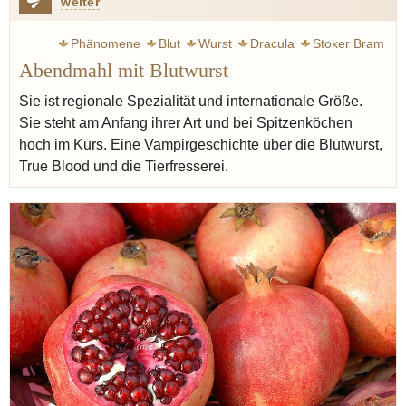
weiter
Phänomene
Blut
Wurst
Dracula
Stoker Bram
Abendmahl mit Blutwurst
Blutwurst
Homer
Horberth Hans
Leben
Knoblauch
Zwiebel
Majoran
Graupen
Sie ist regionale Spezialität und internationale Größe.
Sie steht am Anfang ihrer Art und bei Spitzenköchen
hoch im Kurs. Eine Vampirgeschichte über die Blutwurst,
True Blood und die Tierfresserei.