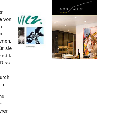
er
de von
er
er
Samen,
ür sie
Erotik
 Riss
e
durch
an.
nd
er
ner,