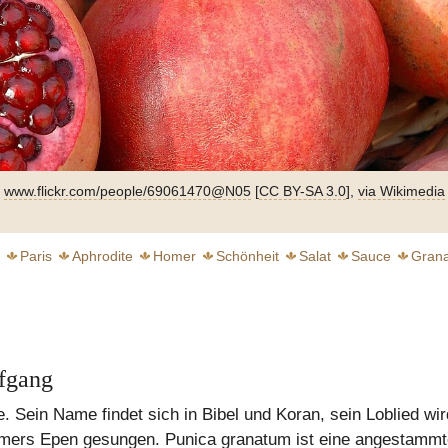
y
www.flickr.com/people/69061470@N05
[
CC BY-SA 3.0
],
via Wikimedia
a Gemeinfrei,
commons.wikimedia.org/w/index.php
Paris
Aphrodite
Homer
Schönheit
Salat
Sauce
Grana
ufgang
chwebender Genuss
e. Sein Name findet sich in Bibel und Koran, sein Loblied wir
weiter
weiter
omers Epen gesungen. Punica granatum ist eine angestammt