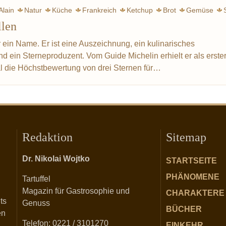
Alain
Natur
Küche
Frankreich
Ketchup
Brot
Gemüse
llen
Fisch
Rezept
Sterne
Gad
Tape
r ein Name. Er ist eine Auszeichnung, ein kulinarisches
d ein Sterneproduzent. Vom Guide Michelin erhielt er als erste
mal die Höchstbewertung von drei Sternen für…
Redaktion
Sitemap
Dr. Nikolai Wojtko
STARTSEITE
PHÄNOMENE
Tartuffel
Magazin für Gastrosophie und
CHARAKTERE
ts
Genuss
BÜCHER
en
Telefon: 0221 / 3101270
EINKEHR