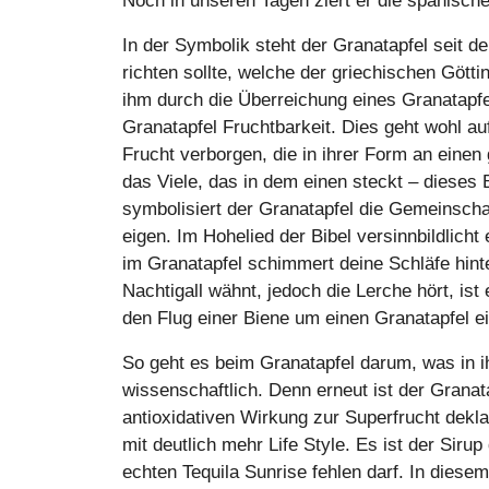
Noch in unseren Tagen ziert er die spanisch
In der Symbolik steht der Granatapfel seit de
richten sollte, welche der griechischen Gött
ihm durch die Überreichung eines Granatapfe
Granatapfel Fruchtbarkeit. Dies geht wohl au
Frucht verborgen, die in ihrer Form an einen
das Viele, das in dem einen steckt – dieses B
symbolisiert der Granatapfel die Gemeinscha
eigen. Im Hohelied der Bibel versinnbildlic
im Granatapfel schimmert deine Schläfe hint
Nachtigall wähnt, jedoch die Lerche hört, is
den Flug einer Biene um einen Granatapfel 
So geht es beim Granatapfel darum, was in 
wissenschaftlich. Denn erneut ist der Grana
antioxidativen Wirkung zur Superfrucht dekla
mit deutlich mehr Life Style. Es ist der Siru
echten Tequila Sunrise fehlen darf. In dies