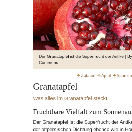
Der Granatapfel ist die Superfrucht der Antike | B
Commons
Granatapfel (Punica granatum) | Quelle: wikipedi
Zutaten
Apfel
Spanien
Granatapfel
Was alles im Granatapfel steckt
Fruchtbare Vielfalt zum Sonnena
Zart s
Der Granatapfel ist die Superfrucht der Antik
der altpersischen Dichtung ebenso wie in H