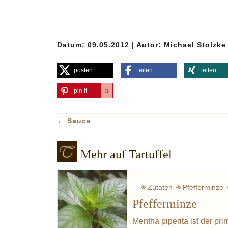
Datum: 09.05.2012
|
Autor:
Michael Stolzke
posten
teilen
teilen
pin it
3
←
Sauce
Mehr auf Tartuffel
Zutaten
Pfefferminze
Pfefferminze
Mentha piperita ist der pri