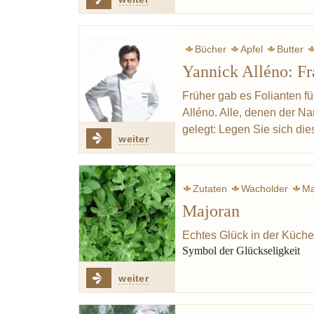
Bücher
Apfel
Butter
Yannick Alléno: F
Früher gab es Folianten fü
Alléno. Alle, denen der Na
gelegt: Legen Sie sich di
weiter
Zutaten
Wacholder
Ma
Majoran
Echtes Glück in der Küche
Symbol der Glückseligkeit
weiter