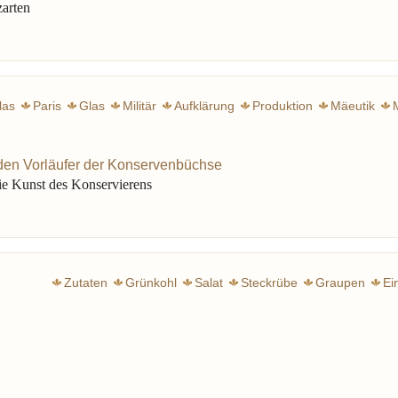
zarten
las
Paris
Glas
Militär
Aufklärung
Produktion
Mäeutik
 den Vorläufer der Konservenbüchse
ie Kunst des Konservierens
Zutaten
Grünkohl
Salat
Steckrübe
Graupen
Ei