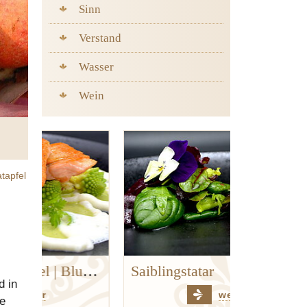
Sinn
Verstand
Wasser
Wein
tapfel
Goldforelle | Kerbel | Blumenkohl | Hanf
Saiblingstatar
d in
weiter
e