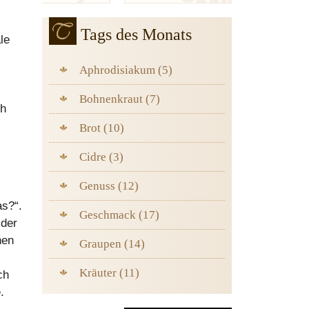
Tags des Monats
le
Aphrodisiakum (5)
Bohnenkraut (7)
ch
Brot (10)
Cidre (3)
Genuss (12)
as?“.
Geschmack (17)
 der
hen
Graupen (14)
Kräuter (11)
ch
.