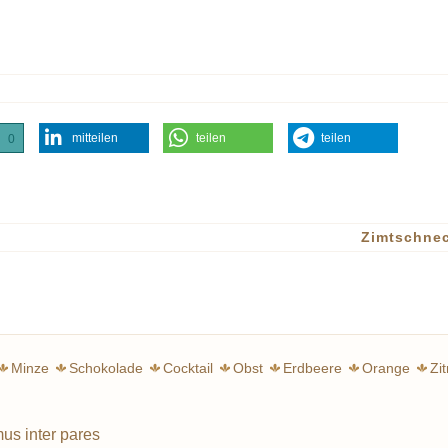
mitteilen
teilen
teilen
0
Zimtschne
Minze
Schokolade
Cocktail
Obst
Erdbeere
Orange
Zi
Suppe
Sauce
mus inter pares