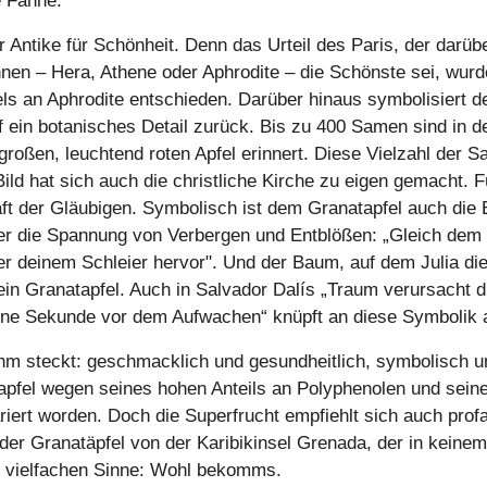
e Fahne.
r Antike für Schönheit. Denn das Urteil des Paris, der darüb
innen – Hera, Athene oder Aphrodite – die Schönste sei, wur
ls an Aphrodite entschieden. Darüber hinaus symbolisiert d
f ein botanisches Detail zurück. Bis zu 400 Samen sind in d
 großen, leuchtend roten Apfel erinnert. Diese Vielzahl der 
ild hat sich auch die christliche Kirche zu eigen gemacht. F
ft der Gläubigen. Symbolisch ist dem Granatapfel auch die 
ht er die Spannung von Verbergen und Entblößen: „Gleich dem
er deinem Schleier hervor". Und der Baum, auf dem Julia di
t ein Granatapfel. Auch in Salvador Dalís „Traum verursacht 
eine Sekunde vor dem Aufwachen“ knüpft an diese Symbolik 
ihm steckt: geschmacklich und gesundheitlich, symbolisch u
tapfel wegen seines hohen Anteils an Polyphenolen und sein
riert worden. Doch die Superfrucht empfiehlt sich auch profa
p der Granatäpfel von der Karibikinsel Grenada, der in keinem
em vielfachen Sinne: Wohl bekomms.