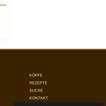
Salat
nade
r
KÖPFE
REZEPTE
SUCHE
KONTAKT
PARTNER