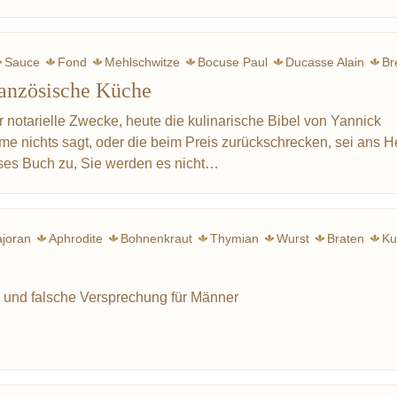
Sauce
Fond
Mehlschwitze
Bocuse Paul
Ducasse Alain
Br
ranzösische Küche
Mieral
Zitrone
Mod
r notarielle Zwecke, heute die kulinarische Bibel von Yannick
me nichts sagt, oder die beim Preis zurückschrecken, sei ans H
eses Buch zu, Sie werden es nicht…
joran
Aphrodite
Bohnenkraut
Thymian
Wurst
Braten
Ku
Lippenblütler
Oregano
L
 und falsche Versprechung für Männer