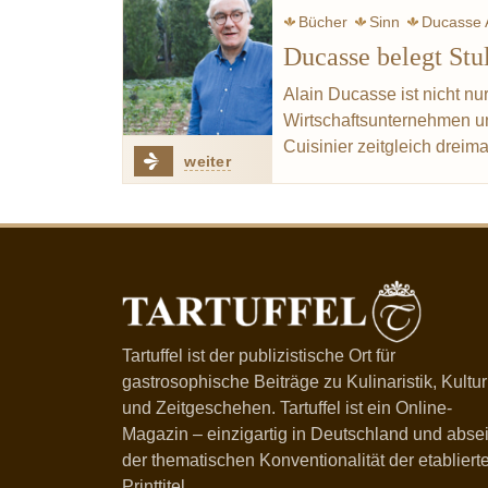
Bücher
Sinn
Ducasse 
Ducasse belegt Stu
Alain Ducasse ist nicht nu
Wirtschaftsunternehmen un
Cuisinier zeitgleich drei
weiter
Tartuffel ist der publizistische Ort für
gastrosophische Beiträge zu Kulinaristik, Kultur
und Zeitgeschehen. Tartuffel ist ein Online-
Magazin – einzigartig in Deutschland und absei
der thematischen Konventionalität der etabliert
Printtitel.